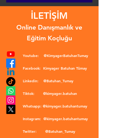
İLETİŞİM
Online Danışmanlık ve
Eğitim Koçluğu
Youtube:
@KimyagerBatuhanTumay
Facebook:
Kimyager Batuhan Tümay
Linkedin:
@Batuhan_Tumay
Tiktok:
@kimyager.batuhan
Whatsapp:
@kimyager.batuhantumay
Instagram:
@kimyager.batuhantumay
Twitter:
@Batuhan_Tumay