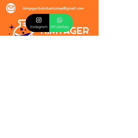
kimyagerbatuhantumay@gmail.com
Instagram
WhatsApp
POLİTİKALAR
​Mevzuat & Sözleşmeler
Mesafeli Satış Sözleşmesi
EULA Sözleşmesi
Kullanım Koşulları
İptal ve İade Politikası
Verilmeyen Hizmetler
Veri Güvenliği & KVKK