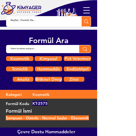
Formül Ara
Kozmetik
Kimyasal
Pet Veteriner
Temizlik
Hammadde
Endüstriyel
Analiz
Bitkisel Drog
Zirai
Kategori
Kozmetik
KT-2575
Formül Kodu
Formül İsmi
Şampuan - Ozonlu - Normal Saçlar - Ekonomik
Çevre Dostu Hammaddeler