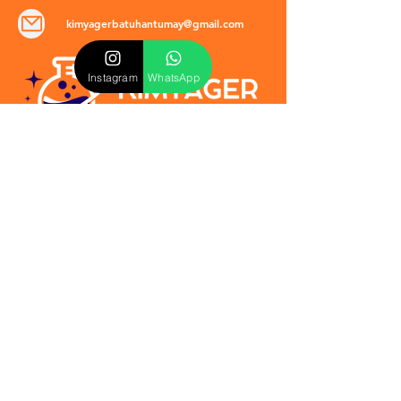
kimyagerbatuhantumay@gmail.com
Instagram
WhatsApp
POLİTİKALAR
​Mevzuat & Sözleşmeler
Mesafeli Satış Sözleşmesi
EULA Sözleşmesi
Kullanım Koşulları
İptal ve İade Politikası
Verilmeyen Hizmetler
Veri Güvenliği & KVKK