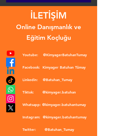
İLETİŞİM
Online Danışmanlık ve
Eğitim Koçluğu
Youtube:
@KimyagerBatuhanTumay
Facebook:
Kimyager Batuhan Tümay
Linkedin:
@Batuhan_Tumay
Tiktok:
@kimyager.batuhan
Whatsapp:
@kimyager.batuhantumay
Instagram:
@kimyager.batuhantumay
Twitter:
@Batuhan_Tumay