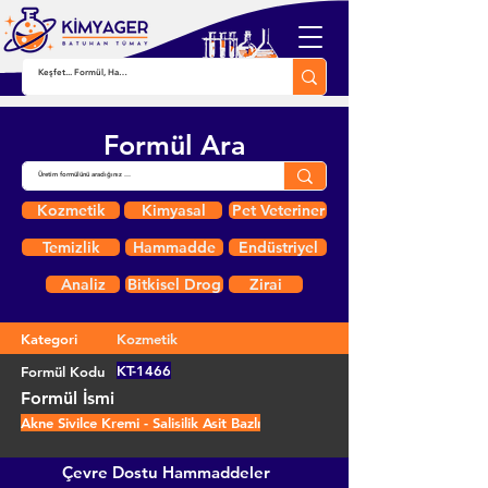
Formül Ara
Kozmetik
Kimyasal
Pet Veteriner
Temizlik
Hammadde
Endüstriyel
Analiz
Bitkisel Drog
Zirai
Kategori
Kozmetik
KT-1466
Formül Kodu
Formül İsmi
Akne Sivilce Kremi - Salisilik Asit Bazlı
Çevre Dostu Hammaddeler