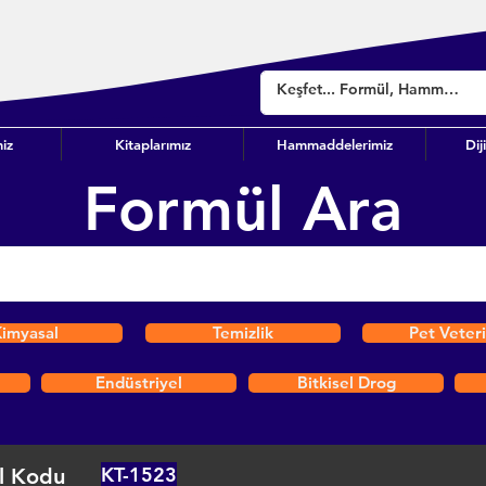
iz
Kitaplarımız
Hammaddelerimiz
Dij
Formül Ara
imyasal
Temizlik
Pet Veter
Endüstriyel
Bitkisel Drog
KT-1523
l Kodu