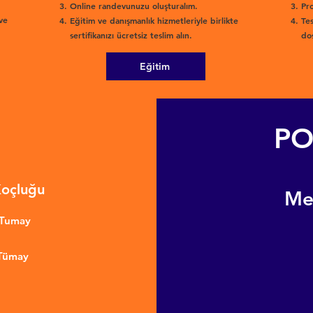
Online randevunuzu oluşturalım.
Pro
ve
Eğitim ve danışmanlık hizmetleriyle birlikte
Tes
sertifikanızı ücretsiz teslim alın.
dos
Eğitim
PO
Koçluğu
​M
nTumay
 Tümay