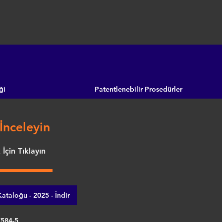
ği
Patentlenebilir Prosedürler
İnceleyin
İçin Tıklayın
ataloğu - 2025 - İndir
7584-5