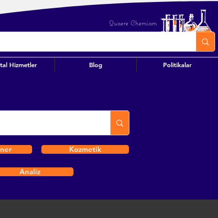
Quaere Chemiam
ital Hizmetler
Blog
Politikalar
iner
Kozmetik
Analiz