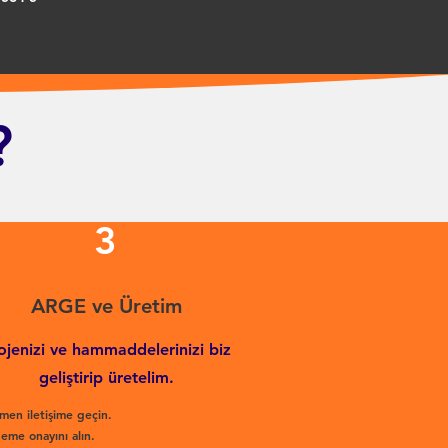
?
3
ARGE ve Üretim
ojenizi ve hammaddelerinizi biz
geliştirip üretelim.
men iletişime geçin.
eme onayını alın.