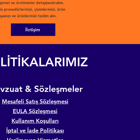
jenizi ve üretiminizi detaylandıralım.
is prosedürlerinizi, çizimlerinizi, ürün
yanızı ve ürünlerinizi teslim alın.
İletişim
LİTİKALARIMIZ
evzuat & Sözleşmeler
Mesafeli Satış Sözleşmesi
EULA Sözleşmesi
Kullanım Koşulları
İptal ve İade Politikası