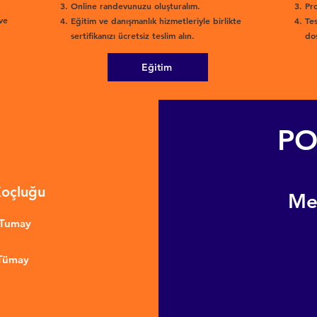
Online randevunuzu oluşturalım.
Pro
ve
Eğitim ve danışmanlık hizmetleriyle birlikte
Tes
sertifikanızı ücretsiz teslim alın.
dos
Eğitim
PO
Koçluğu
​M
nTumay
 Tümay