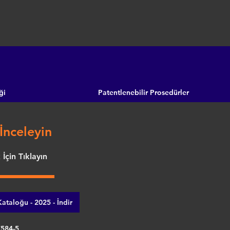
ği
Patentlenebilir Prosedürler
İnceleyin
İçin Tıklayın
ataloğu - 2025 - İndir
7584-5