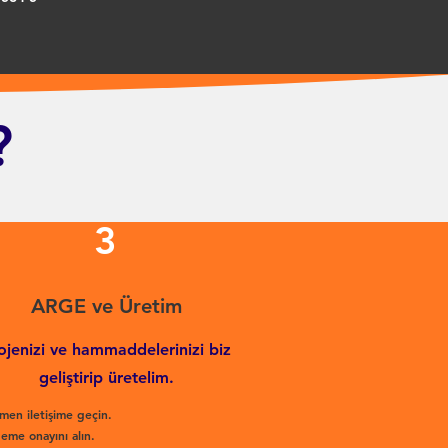
?
3
ARGE ve Üretim
ojenizi ve hammaddelerinizi biz
geliştirip üretelim.
men iletişime geçin.
eme onayını alın.