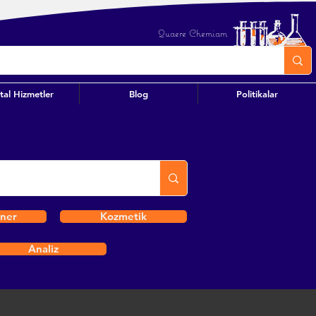
Quaere Chemiam
ital Hizmetler
Blog
Politikalar
iner
Kozmetik
Analiz