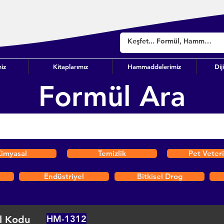
iz
Kitaplarımız
Hammaddelerimiz
Dij
Formül Ara
imyasal
Temizlik
Pet Veter
Endüstriyel
Bitkisel Drog
HM-1312
l Kodu