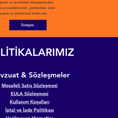
jenizi ve üretiminizi detaylandıralım.
is prosedürlerinizi, çizimlerinizi, ürün
yanızı ve ürünlerinizi teslim alın.
İletişim
LİTİKALARIMIZ
evzuat & Sözleşmeler
Mesafeli Satış Sözleşmesi
EULA Sözleşmesi
Kullanım Koşulları
İptal ve İade Politikası