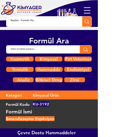
Formül Ara
Kozmetik
Kimyasal
Pet Veteriner
Temizlik
Hammadde
Endüstriyel
Analiz
Bitkisel Drog
Zirai
Kategori
Kimyasal Ürün
KU-3192
Formül Kodu
Formül İsmi
Benzodiazepine Enjeksiyon
Çevre Dostu Hammaddeler