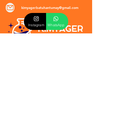
kimyagerbatuhantumay@gmail.com
Instagram
WhatsApp
POLİTİKALAR
​Mevzuat & Sözleşmeler
Mesafeli Satış Sözleşmesi
EULA Sözleşmesi
Kullanım Koşulları
İptal ve İade Politikası
Verilmeyen Hizmetler
Veri Güvenliği & KVKK