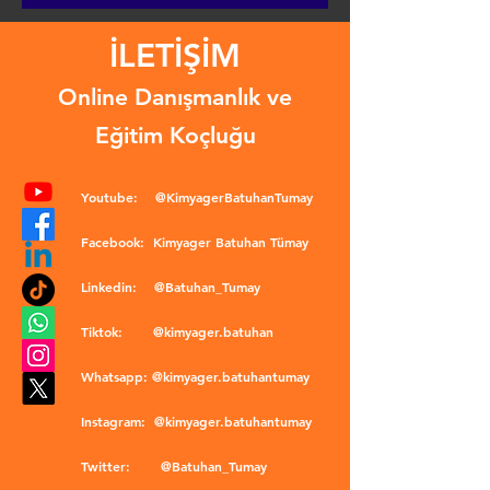
İLETİŞİM
Online Danışmanlık ve
Eğitim Koçluğu
Youtube:
@KimyagerBatuhanTumay
Facebook:
Kimyager Batuhan Tümay
Linkedin:
@Batuhan_Tumay
Tiktok:
@kimyager.batuhan
Whatsapp:
@kimyager.batuhantumay
Instagram:
@kimyager.batuhantumay
Twitter:
@Batuhan_Tumay