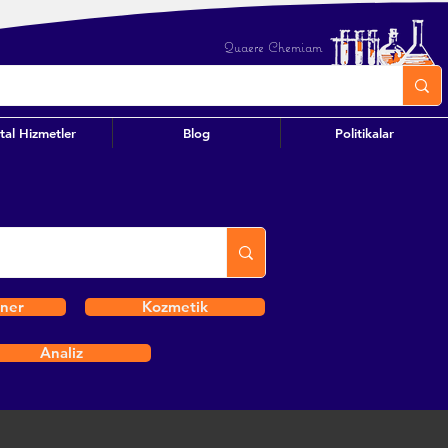
Quaere Chemiam
ital Hizmetler
Blog
Politikalar
iner
Kozmetik
Analiz