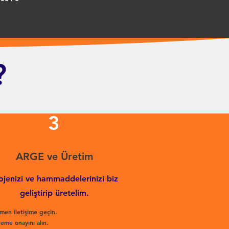
?
3
ARGE ve Üretim
ojenizi ve hammaddelerinizi biz
geliştirip üretelim.
men iletişime geçin.
eme onayını alın.