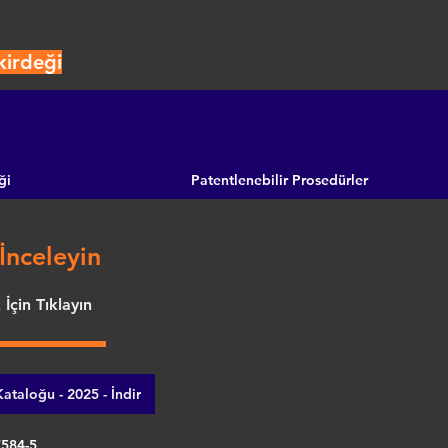
kirdeği
ği
Patentlenebilir Prosedürler
İnceleyin
İçin Tıklayın
ataloğu - 2025 - İndir
7584-5