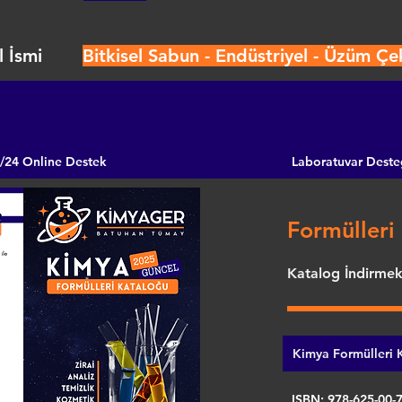
 İsmi
Bitkisel Sabun - Endüstriyel - Üzüm Çe
/24 Online Destek
Laboratuvar Deste
Formülleri 
Katalog İndirmek 
Kimya Formülleri K
ISBN: 978-625-00-