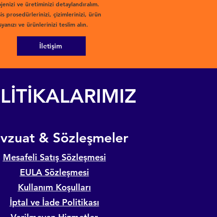
jenizi ve üretiminizi detaylandıralım.
is prosedürlerinizi, çizimlerinizi, ürün
yanızı ve ürünlerinizi teslim alın.
İletişim
LİTİKALARIMIZ
evzuat & Sözleşmeler
Mesafeli Satış Sözleşmesi
EULA Sözleşmesi
Kullanım Koşulları
İptal ve İade Politikası