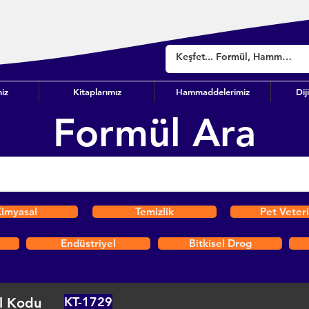
iz
Kitaplarımız
Hammaddelerimiz
Dij
Formül Ara
imyasal
Temizlik
Pet Veter
Endüstriyel
Bitkisel Drog
KT-1729
l Kodu