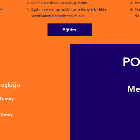
Online randevunuzu oluşturalım.
Pro
ve
Eğitim ve danışmanlık hizmetleriyle birlikte
Tes
sertifikanızı ücretsiz teslim alın.
dos
Eğitim
PO
Koçluğu
​M
nTumay
 Tümay