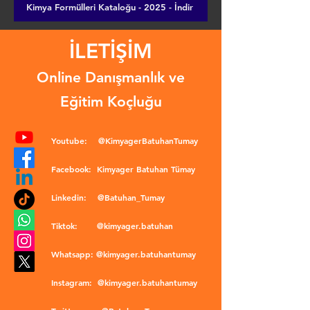
Kimya Formülleri Kataloğu - 2025 - İndir
İLETİŞİM
Online Danışmanlık ve
Eğitim Koçluğu
Youtube:
@KimyagerBatuhanTumay
Facebook:
Kimyager Batuhan Tümay
Linkedin:
@Batuhan_Tumay
Tiktok:
@kimyager.batuhan
Whatsapp:
@kimyager.batuhantumay
Instagram:
@kimyager.batuhantumay