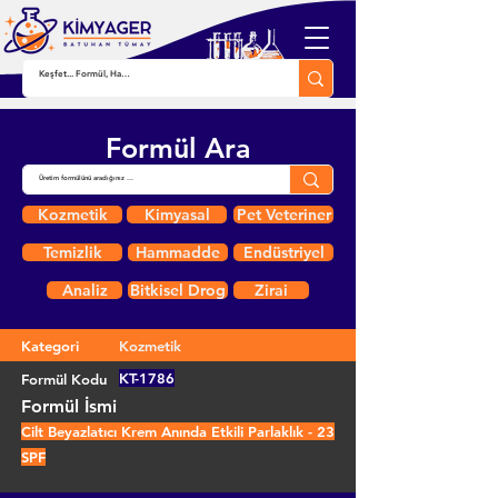
Formül Ara
Kozmetik
Kimyasal
Pet Veteriner
Temizlik
Hammadde
Endüstriyel
Analiz
Bitkisel Drog
Zirai
Kategori
Kozmetik
KT-1786
Formül Kodu
Formül İsmi
Cilt Beyazlatıcı Krem Anında Etkili Parlaklık - 23
SPF