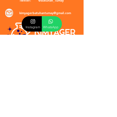
Twitter:
@Batuhan_Tumay
kimyagerbatuhantumay@gmail.com
Instagram
WhatsApp
POLİTİKALAR
​Mevzuat & Sözleşmeler
Mesafeli Satış Sözleşmesi
EULA Sözleşmesi
Kullanım Koşulları
İptal ve İade Politikası
Verilmeyen Hizmetler