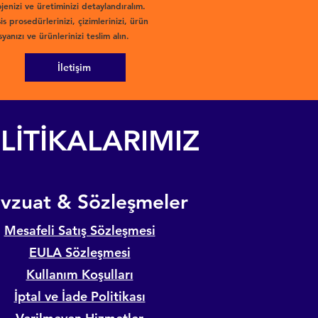
jenizi ve üretiminizi detaylandıralım.
is prosedürlerinizi, çizimlerinizi, ürün
yanızı ve ürünlerinizi teslim alın.
İletişim
LİTİKALARIMIZ
evzuat & Sözleşmeler
Mesafeli Satış Sözleşmesi
EULA Sözleşmesi
Kullanım Koşulları
İptal ve İade Politikası