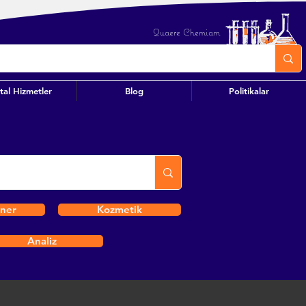
Quaere Chemiam
ital Hizmetler
Blog
Politikalar
iner
Kozmetik
Analiz