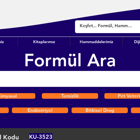
iz
Kitaplarımız
Hammaddelerimiz
Dij
Formül Ara
imyasal
Temizlik
Pet Veter
Endüstriyel
Bitkisel Drog
KU-3523
l Kodu