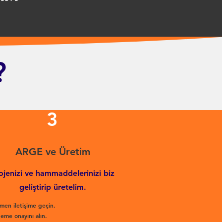
?
3
ARGE ve Üretim
ojenizi ve hammaddelerinizi biz
geliştirip üretelim.
men iletişime geçin.
eme onayını alın.