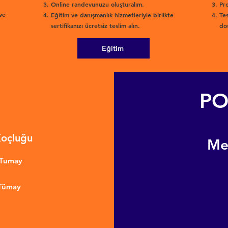
Online randevunuzu oluşturalım.
Pro
ve
Eğitim ve danışmanlık hizmetleriyle birlikte
Tes
sertifikanızı ücretsiz teslim alın.
dos
Eğitim
PO
Koçluğu
​M
nTumay
 Tümay