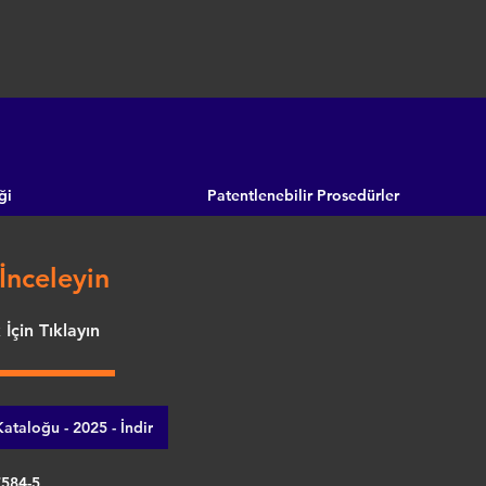
ği
Patentlenebilir Prosedürler
İnceleyin
İçin Tıklayın
ataloğu - 2025 - İndir
7584-5