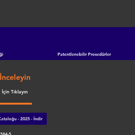
ği
Patentlenebilir Prosedürler
İnceleyin
İçin Tıklayın
ataloğu - 2025 - İndir
7584-5