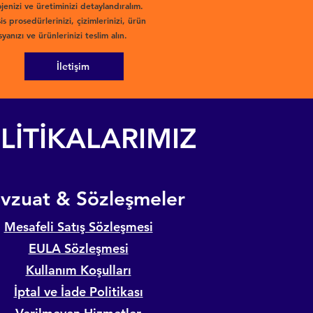
jenizi ve üretiminizi detaylandıralım.
is prosedürlerinizi, çizimlerinizi, ürün
yanızı ve ürünlerinizi teslim alın.
İletişim
LİTİKALARIMIZ
evzuat & Sözleşmeler
Mesafeli Satış Sözleşmesi
EULA Sözleşmesi
Kullanım Koşulları
İptal ve İade Politikası