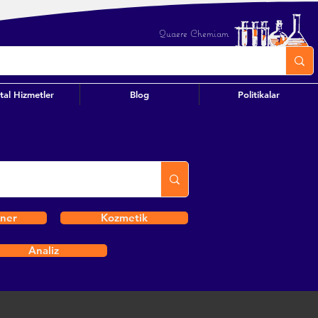
Quaere Chemiam
ital Hizmetler
Blog
Politikalar
iner
Kozmetik
Analiz