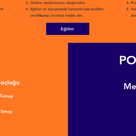
Online randevunuzu oluşturalım.
Pro
ve
Eğitim ve danışmanlık hizmetleriyle birlikte
Tes
sertifikanızı ücretsiz teslim alın.
dos
Eğitim
PO
Koçluğu
​M
nTumay
 Tümay