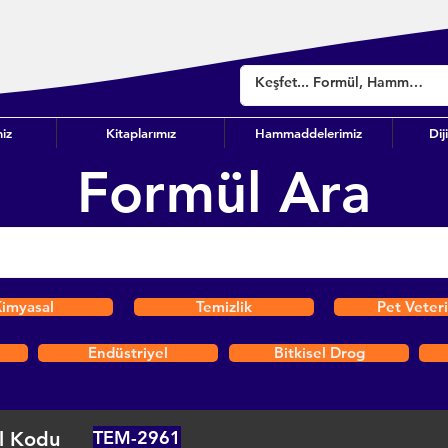
iz
Kitaplarımız
Hammaddelerimiz
Dij
Formül Ara
imyasal
Temizlik
Pet Veter
Endüstriyel
Bitkisel Drog
TEM-2961
l Kodu