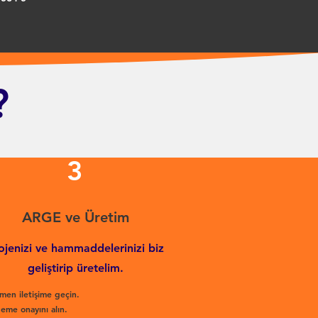
?
3
ARGE ve Üretim
ojenizi ve hammaddelerinizi biz
geliştirip üretelim.
men iletişime geçin.
eme onayını alın.