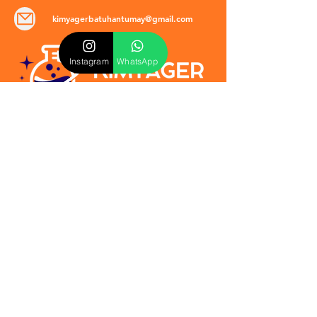
kimyagerbatuhantumay@gmail.com
Instagram
WhatsApp
POLİTİKALAR
​Mevzuat & Sözleşmeler
Mesafeli Satış Sözleşmesi
EULA Sözleşmesi
Kullanım Koşulları
İptal ve İade Politikası
Verilmeyen Hizmetler
Veri Güvenliği & KVKK