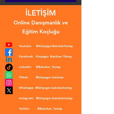
İLETİŞİM
Online Danışmanlık ve
Eğitim Koçluğu
Youtube:
@KimyagerBatuhanTumay
Facebook:
Kimyager Batuhan Tümay
Linkedin:
@Batuhan_Tumay
Tiktok:
@kimyager.batuhan
Whatsapp:
@kimyager.batuhantumay
Instagram:
@kimyager.batuhantumay
Twitter:
@Batuhan_Tumay