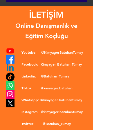
İLETİŞİM
Online Danışmanlık ve
Eğitim Koçluğu
Youtube:
@KimyagerBatuhanTumay
Facebook:
Kimyager Batuhan Tümay
Linkedin:
@Batuhan_Tumay
Tiktok:
@kimyager.batuhan
Whatsapp:
@kimyager.batuhantumay
Instagram:
@kimyager.batuhantumay
Twitter:
@Batuhan_Tumay