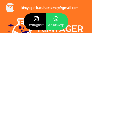
kimyagerbatuhantumay@gmail.com
Instagram
WhatsApp
POLİTİKALAR
​Mevzuat & Sözleşmeler
Mesafeli Satış Sözleşmesi
EULA Sözleşmesi
Kullanım Koşulları
İptal ve İade Politikası
Verilmeyen Hizmetler
Veri Güvenliği & KVKK