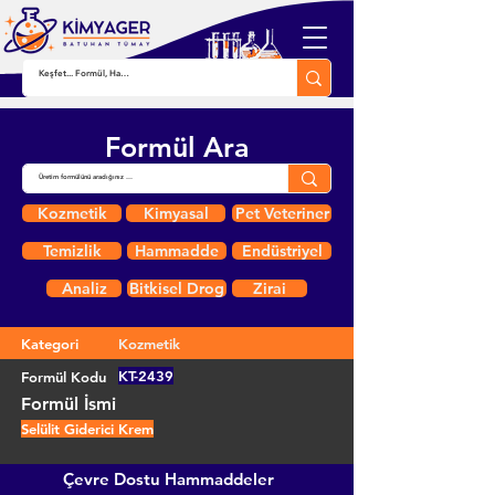
Formül Ara
Kozmetik
Kimyasal
Pet Veteriner
Temizlik
Hammadde
Endüstriyel
Analiz
Bitkisel Drog
Zirai
Kategori
Kozmetik
KT-2439
Formül Kodu
Formül İsmi
Selülit Giderici Krem
Çevre Dostu Hammaddeler