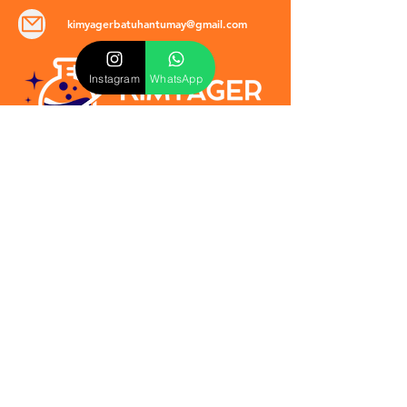
kimyagerbatuhantumay@gmail.com
Instagram
WhatsApp
POLİTİKALAR
​Mevzuat & Sözleşmeler
Mesafeli Satış Sözleşmesi
EULA Sözleşmesi
Kullanım Koşulları
İptal ve İade Politikası
Verilmeyen Hizmetler
Veri Güvenliği & KVKK