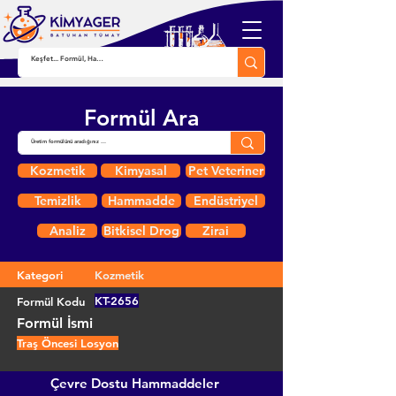
Formül Ara
Kozmetik
Kimyasal
Pet Veteriner
Temizlik
Hammadde
Endüstriyel
Analiz
Bitkisel Drog
Zirai
Kategori
Kozmetik
KT-2656
Formül Kodu
Formül İsmi
Traş Öncesi Losyon
Çevre Dostu Hammaddeler