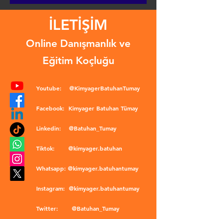
İLETİŞİM
Online Danışmanlık ve
Eğitim Koçluğu
Youtube:
@KimyagerBatuhanTumay
Facebook:
Kimyager Batuhan Tümay
Linkedin:
@Batuhan_Tumay
Tiktok:
@kimyager.batuhan
Whatsapp:
@kimyager.batuhantumay
Instagram:
@kimyager.batuhantumay
Twitter:
@Batuhan_Tumay