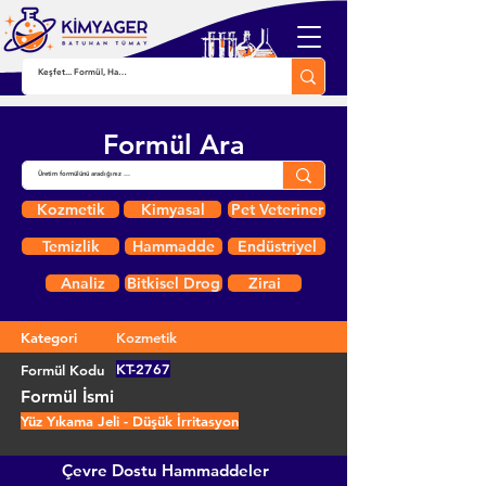
Formül Ara
Kozmetik
Kimyasal
Pet Veteriner
Temizlik
Hammadde
Endüstriyel
Analiz
Bitkisel Drog
Zirai
Kategori
Kozmetik
KT-2767
Formül Kodu
Formül İsmi
Yüz Yıkama Jeli - Düşük İrritasyon
Çevre Dostu Hammaddeler