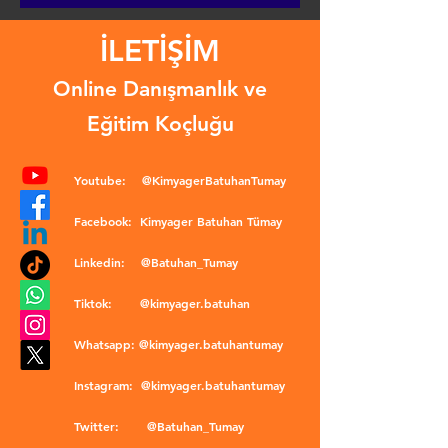
İLETİŞİM
Online Danışmanlık ve
Eğitim Koçluğu
Youtube:
@KimyagerBatuhanTumay
Facebook:
Kimyager Batuhan Tümay
Linkedin:
@Batuhan_Tumay
Tiktok:
@kimyager.batuhan
Whatsapp:
@kimyager.batuhantumay
Instagram:
@kimyager.batuhantumay
Twitter:
@Batuhan_Tumay