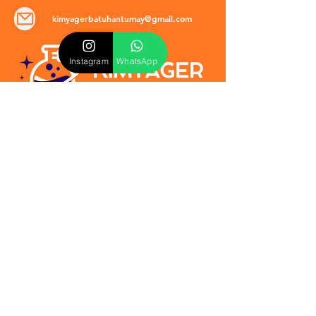
kimyagerbatuhantumay@gmail.com
Instagram
WhatsApp
POLİTİKALAR
​Mevzuat & Sözleşmeler
Mesafeli Satış Sözleşmesi
EULA Sözleşmesi
Kullanım Koşulları
İptal ve İade Politikası
Verilmeyen Hizmetler
Veri Güvenliği & KVKK