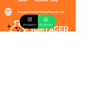
Twitter:
@Batuhan_Tumay
kimyagerbatuhantumay@gmail.com
Instagram
WhatsApp
POLİTİKALAR
​Mevzuat & Sözleşmeler
Mesafeli Satış Sözleşmesi
EULA Sözleşmesi
Kullanım Koşulları
İptal ve İade Politikası
Verilmeyen Hizmetler