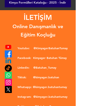
Kimya Formülleri Kataloğu - 2025 - İndir
İLETİŞİM
Online Danışmanlık ve
Eğitim Koçluğu
Youtube:
@KimyagerBatuhanTumay
Facebook:
Kimyager Batuhan Tümay
Linkedin:
@Batuhan_Tumay
Tiktok:
@kimyager.batuhan
Whatsapp:
@kimyager.batuhantumay
Instagram:
@kimyager.batuhantumay