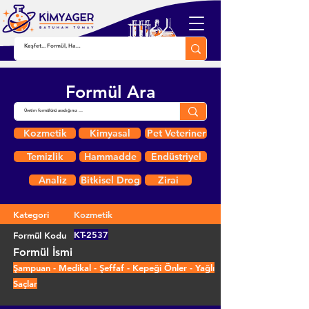
Formül Ara
Kozmetik
Kimyasal
Pet Veteriner
Temizlik
Hammadde
Endüstriyel
Analiz
Bitkisel Drog
Zirai
Kategori
Kozmetik
KT-2537
Formül Kodu
Formül İsmi
Şampuan - Medikal - Şeffaf - Kepeği Önler - Yağlı
Saçlar