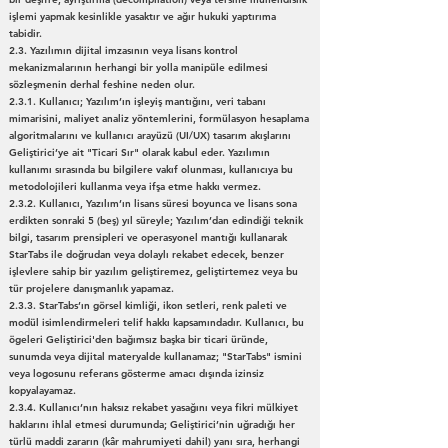
işlemi yapmak kesinlikle yasaktır ve ağır hukuki yaptırıma
tabidir.
2.3. Yazılımın dijital imzasının veya lisans kontrol
mekanizmalarının herhangi bir yolla manipüle edilmesi
sözleşmenin derhal feshine neden olur.
2.3.1. Kullanıcı; Yazılım’ın işleyiş mantığını, veri tabanı
mimarisini, maliyet analiz yöntemlerini, formülasyon hesaplama
algoritmalarını ve kullanıcı arayüzü (UI/UX) tasarım akışlarını
Geliştirici’ye ait "Ticari Sır" olarak kabul eder. Yazılımın
kullanımı sırasında bu bilgilere vakıf olunması, kullanıcıya bu
metodolojileri kullanma veya ifşa etme hakkı vermez.
2.3.2. Kullanıcı, Yazılım’ın lisans süresi boyunca ve lisans sona
erdikten sonraki 5 (beş) yıl süreyle; Yazılım’dan edindiği teknik
bilgi, tasarım prensipleri ve operasyonel mantığı kullanarak
StarTabs ile doğrudan veya dolaylı rekabet edecek, benzer
işlevlere sahip bir yazılım geliştiremez, geliştirtemez veya bu
tür projelere danışmanlık yapamaz.
2.3.3. StarTabs’ın görsel kimliği, ikon setleri, renk paleti ve
modül isimlendirmeleri telif hakkı kapsamındadır. Kullanıcı, bu
ögeleri Geliştirici'den bağımsız başka bir ticari üründe,
sunumda veya dijital materyalde kullanamaz; "StarTabs" ismini
veya logosunu referans gösterme amacı dışında izinsiz
kopyalayamaz.
2.3.4. Kullanıcı’nın haksız rekabet yasağını veya fikri mülkiyet
haklarını ihlal etmesi durumunda; Geliştirici’nin uğradığı her
türlü maddi zararın (kâr mahrumiyeti dahil) yanı sıra, herhangi