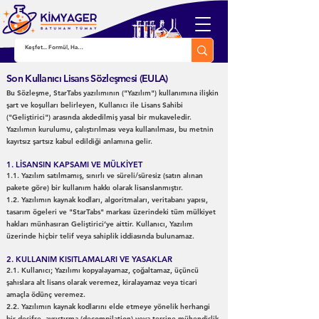
Son Kullanıcı Lisans Sözleşmesi (EULA)
Bu Sözleşme, StarTabs yazılımının ("Yazılım") kullanımına ilişkin
şart ve koşulları belirleyen, Kullanıcı ile Lisans Sahibi
("Geliştirici") arasında akdedilmiş yasal bir mukaveledir.
Yazılımın kurulumu, çalıştırılması veya kullanılması, bu metnin
kayıtsız şartsız kabul edildiği anlamına gelir.
1. LİSANSIN KAPSAMI VE MÜLKİYET
1.1. Yazılım satılmamış, sınırlı ve süreli/süresiz (satın alınan
pakete göre) bir kullanım hakkı olarak lisanslanmıştır.
1.2. Yazılımın kaynak kodları, algoritmaları, veritabanı yapısı,
tasarım ögeleri ve "StarTabs" markası üzerindeki tüm mülkiyet
hakları münhasıran Geliştirici’ye aittir. Kullanıcı, Yazılım
üzerinde hiçbir telif veya sahiplik iddiasında bulunamaz.
2. KULLANIM KISITLAMALARI VE YASAKLAR
2.1. Kullanıcı; Yazılımı kopyalayamaz, çoğaltamaz, üçüncü
şahıslara alt lisans olarak veremez, kiralayamaz veya ticari
amaçla ödünç veremez.
2.2. Yazılımın kaynak kodlarını elde etmeye yönelik herhangi
bir deşifre, ayrıştırma (decompilation) veya tersine mühendislik