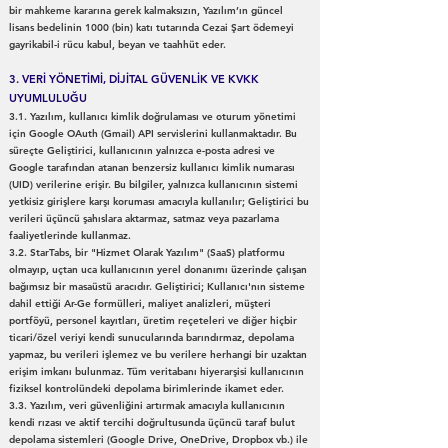
bir mahkeme kararına gerek kalmaksızın, Yazılım’ın güncel
lisans bedelinin 1000 (bin) katı tutarında Cezai Şart ödemeyi
gayrikabil-i rücu kabul, beyan ve taahhüt eder.
3. VERİ YÖNETİMİ, DİJİTAL GÜVENLİK VE KVKK
UYUMLULUĞU
3.1. Yazılım, kullanıcı kimlik doğrulaması ve oturum yönetimi
için Google OAuth (Gmail) API servislerini kullanmaktadır. Bu
süreçte Geliştirici, kullanıcının yalnızca e-posta adresi ve
Google tarafından atanan benzersiz kullanıcı kimlik numarası
(UID) verilerine erişir. Bu bilgiler, yalnızca kullanıcının sistemi
yetkisiz girişlere karşı koruması amacıyla kullanılır; Geliştirici bu
verileri üçüncü şahıslara aktarmaz, satmaz veya pazarlama
faaliyetlerinde kullanmaz.
3.2. StarTabs, bir "Hizmet Olarak Yazılım" (SaaS) platformu
olmayıp, uçtan uca kullanıcının yerel donanımı üzerinde çalışan
bağımsız bir masaüstü aracıdır. Geliştirici; Kullanıcı'nın sisteme
dahil ettiği Ar-Ge formülleri, maliyet analizleri, müşteri
portföyü, personel kayıtları, üretim reçeteleri ve diğer hiçbir
ticari/özel veriyi kendi sunucularında barındırmaz, depolama
yapmaz, bu verileri işlemez ve bu verilere herhangi bir uzaktan
erişim imkanı bulunmaz. Tüm veritabanı hiyerarşisi kullanıcının
fiziksel kontrolündeki depolama birimlerinde ikamet eder.
3.3. Yazılım, veri güvenliğini artırmak amacıyla kullanıcının
kendi rızası ve aktif tercihi doğrultusunda üçüncü taraf bulut
depolama sistemleri (Google Drive, OneDrive, Dropbox vb.) ile