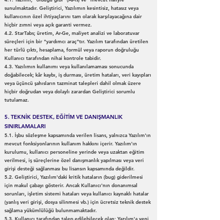
sunulmaktadır. Geliştirici, Yazılımın kesintisiz, hatasız veya
kullanıcının özel ihtiyaçlarını tam olarak karşılayacağına dair
hiçbir zımni veya açık garanti vermez.
4.2. StarTabs; üretim, Ar-Ge, maliyet analizi ve laboratuvar
süreçleri için bir "yardımcı araç"tır. Yazılım tarafından üretilen
her türlü çıktı, hesaplama, formül veya raporun doğruluğu
Kullanıcı tarafından nihai kontrole tabidir.
4.3. Yazılımın kullanımı veya kullanılamaması sonucunda
doğabilecek; kâr kaybı, iş durması, üretim hataları, veri kayıpları
veya üçüncü şahısların tazminat talepleri dahil olmak üzere
hiçbir doğrudan veya dolaylı zarardan Geliştirici sorumlu
tutulamaz.
5. TEKNİK DESTEK, EĞİTİM VE DANIŞMANLIK
SINIRLAMALARI
5.1. İşbu sözleşme kapsamında verilen lisans, yalnızca Yazılım'ın
mevcut fonksiyonlarının kullanım hakkını içerir. Yazılım'ın
kurulumu, kullanıcı personeline yerinde veya uzaktan eğitim
verilmesi, iş süreçlerine özel danışmanlık yapılması veya veri
girişi desteği sağlanması bu lisansın kapsamında değildir.
5.2. Geliştirici, Yazılım'daki kritik hataların (bug) giderilmesi
için makul çabayı gösterir. Ancak Kullanıcı'nın donanımsal
sorunları, işletim sistemi hataları veya kullanıcı kaynaklı hatalar
(yanlış veri girişi, dosya silinmesi vb.) için ücretsiz teknik destek
sağlama yükümlülüğü bulunmamaktadır.
5.3. Kullanıcı tarafından talep edilebilecek olan; Yazılım'a yeni