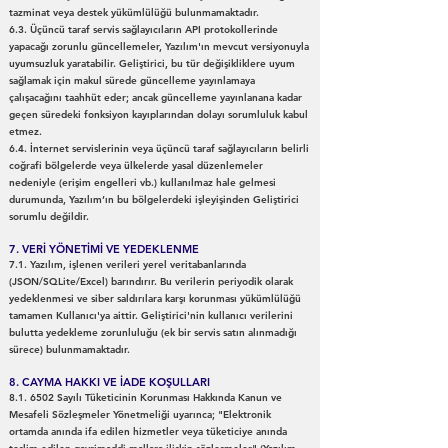
tazminat veya destek yükümlülüğü bulunmamaktadır.
6.3. Üçüncü taraf servis sağlayıcıların API protokollerinde
yapacağı zorunlu güncellemeler, Yazılım'ın mevcut versiyonuyla
uyumsuzluk yaratabilir. Geliştirici, bu tür değişikliklere uyum
sağlamak için makul sürede güncelleme yayınlamaya
çalışacağını taahhüt eder; ancak güncelleme yayınlanana kadar
geçen süredeki fonksiyon kayıplarından dolayı sorumluluk kabul
etmez.
6.4. İnternet servislerinin veya üçüncü taraf sağlayıcıların belirli
coğrafi bölgelerde veya ülkelerde yasal düzenlemeler
nedeniyle (erişim engelleri vb.) kullanılmaz hale gelmesi
durumunda, Yazılım’ın bu bölgelerdeki işleyişinden Geliştirici
sorumlu değildir.
7. VERİ YÖNETİMİ VE YEDEKLENME
7.1. Yazılım, işlenen verileri yerel veritabanlarında
(JSON/SQLite/Excel) barındırır. Bu verilerin periyodik olarak
yedeklenmesi ve siber saldırılara karşı korunması yükümlülüğü
tamamen Kullanıcı'ya aittir. Geliştirici'nin kullanıcı verilerini
bulutta yedekleme zorunluluğu (ek bir servis satın alınmadığı
sürece) bulunmamaktadır.
8. CAYMA HAKKI VE İADE KOŞULLARI
8.1. 6502 Sayılı Tüketicinin Korunması Hakkında Kanun ve
Mesafeli Sözleşmeler Yönetmeliği uyarınca; "Elektronik
ortamda anında ifa edilen hizmetler veya tüketiciye anında