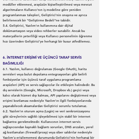
modüller eklenmesi, arayüzün kişiselleştirilmesi veya mevcut
algoritmaların Kullanıcı'nın iş modeline göre yeniden
programlanması talepleri, Geliştirici'nin onayına ve ayrıca
belirlenecek bir "Geliştirme Bedeli"ne tabidir.
5.4. Geliştirici, Yazılım'ın kullanımına dair dijital
dokümantasyon veya video rehberler sunabilir. Ancak bu
materyallerin yeterliliği veya Kullanıcı personelinin öğrenme
hızı üzerinden Geliştirici'ye herhangi bir kusur atfedilemez.
6. İNTERNET ERİŞİMİ VE ÜÇÜNCÜ TARAF SERVİS
BAĞIMLILIĞI
6.1. Yazılım, kullanıcı doğrulaması (Google OAuth), harita
servisleri veya bulut depolama entegrasyonları gibi belirli
fonksiyonlar için üçüncü taraf uygulama programlama
arayüzleri (API) ve servis sağlayıcılar ile etkileşim halindedir. Bu
dış servislerin (Google, Microsoft, Dropbox vb.) geçici veya
kalıcı olarak hizmet dışı kalması, API yapılarını değiştirmesi veya
erişimi kısıtlaması nedeniyle Yazılım’ın ilgili fonksiyonlarında
yaşanabilecek aksamalardan Geliştirici sorumlu tutulamaz.
6.2. Yazılım’ın oturum açma (Login) ve veri senkronizasyonu
gibi süreçlerinin sağlıklı işleyebilmesi için stabil bir internet
bağlantısı gerekmektedir. Kullanıcının internet servis
sağlayıcısından kaynaklı bağlantı sorunları, DNS arızaları, yerel
ağ kısıtlamaları (firewall/proxy) veya siber saldırılar nedeniyle
Yazılım’a erişilememesi durumunda Geliştirici’nin herhangi bir