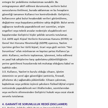
entegre bir yedekleme mekanizması sunabilir. Bu
entegrasyonun aktif edilmesi durumunda, verilerin bulut
sunucularına iletilmesi, burada saklanması ve bu hesapların
güvenliği tamamen Kullanıcı’nın kontrolündedir. Geliştirici,
kullanıcının şahsi bulut hesabındaki verileri görüntüleme,
değiştirme veya kopyalama yetkisine sahip değildir. Bulut servis
sağlayıcısı tarafında yaşanabilecek veri sızıntıları, erişim
engelleri veya teknik arızalar nedeniyle oluşabilecek veri
kayıplarından Geliştirici hiçbir şekilde sorumlu tutulamaz.
3.4. 6698 sayılı Kişisel Verilerin Korunması Kanunu (KVKK) ve
Genel Veri Koruma Yönetmeliği (GDPR) uyarınca, Yazılım
içerisine girilen her türlü kişisel, ticari veya gizli verinin "Veri
Sorumlusu" sıfatı münhasıran ve kayıtsız şartsız Kullanıcı’ya
aittir. Kullanıcı; verilerin toplanması, işlenmesi, imha edilmesi
ve yasal hak sahiplerine karşı aydınlatma yükümlülüğünün
yerine getirilmesi hususlarında tek muhatap olduğunu kabul ve
taahhüt eder.
3.5. Kullanıcı, Yazılım’ın kurulu olduğu cihazın, işletim
sisteminin ve yerel ağın güvenliğini (antivirüs, firewall,
şifreleme vb.) sağlamakla yükümlüdür. Cihazın çalınması,
kaybolması veya yetkisiz üçüncü şahısların fiziksel/dijital erişimi
neticesinde yaşanabilecek veri ihlallerinden, sızıntılarından
veya verilerin silinmesinden Geliştirici hukuki veya cezai olarak
sorumlu tutulamaz.
4. GARANTİ VE SORUMLULUK REDDİ (DISCLAIMER)
4.1. Yazılım, "olduğu gibi" (As-Is) ve "mevcut haliyle"