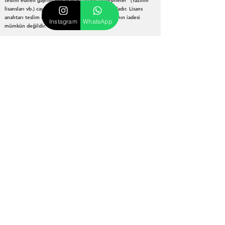
teslim edilen gayrimaddi mallara ilişkin sözleşmeler" (Yazılım
lisansları vb.) cayma hakkının istisnası kapsamındadır. Lisans
anahtarı teslim edilen veya oturum açılan Yazılımın iadesi
Instagram
WhatsApp
mümkün değildir.
9. TAZMİNAT VE HUKUKİ YETKİ
9.1. Kullanıcı, bu sözleşme maddelerini ihlal etmesi
durumunda Geliştirici'nin uğrayacağı tüm zararları tazmin
etmekle yükümlüdür.
9.2. İşbu sözleşmeden doğabilecek uyuşmazlıklarda Ankara
Mahkemeleri ve İcra Daireleri yetkilidir.
Anasayfa'ya Dön
İLETİŞİM
Online Danışmanlık ve
Eğitim Koçluğu
Youtube:
@KimyagerBatuhanTumay
Facebook:
Kimyager Batuhan Tümay