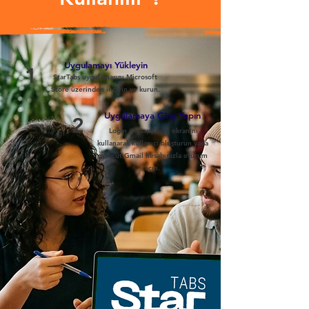
Uygulamayı Yükleyin
1
StarTabs uygulamasını Microsoft
Store üzerinden indirin ve kurun.
Uygulamaya Giriş Yapın
2
Login (Hesap Giriş) ekranını
kullanarak kullanıcı oluşturun yada
mevcut Gmail hesabınızla oturum
açın.