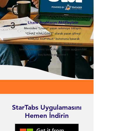
Lisans Anahtarını Aktifleştirin
3
Menüden "Lisans" yazan sekmeye tıklayın.
"CİHAZ KİMLİĞİNİZ" olarak yazan şifreyi
"KİMLİĞİ KOPYALA" butonuna basarak
kopyalayın ve bize gönderin. Ardından size
teslim edeceğimiz Lisan Anahtarınızı aşağısındaki
boş kutuya yapıştırın !
StarTabs Uygulamasını
Hemen İndirin