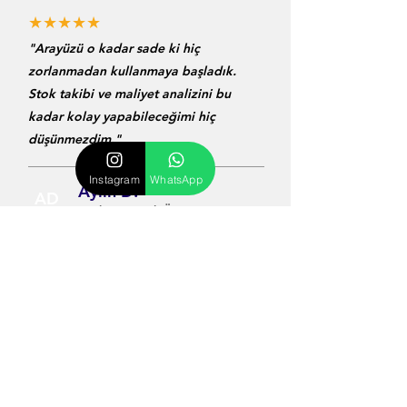
★★★★★
"Arayüzü o kadar sade ki hiç
zorlanmadan kullanmaya başladık.
Stok takibi ve maliyet analizini bu
kadar kolay yapabileceğimi hiç
düşünmezdim."
Instagram
WhatsApp
Aylin D.
AD
Butik Kozmetik Üreticisi
★★★★★
"trendyol, hepsiburada filan derken
stokları karıştırıyordum, bu sistemle
resmen nefes aldım. ürün maliyetlerini
kuruşu kuruşuna görmek satış stratejimi