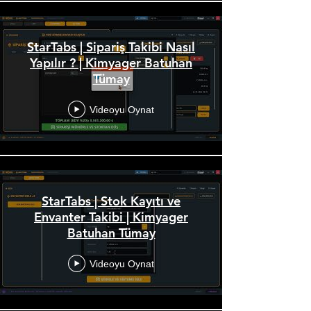
StarTabs | Sipariş Takibi Nasıl
Yapılır ? | Kimyager Batuhan
Tümay
Videoyu Oynat
StarTabs | Stok Kayıtı ve
Envanter Takibi | Kimyager
Batuhan Tümay
Videoyu Oynat