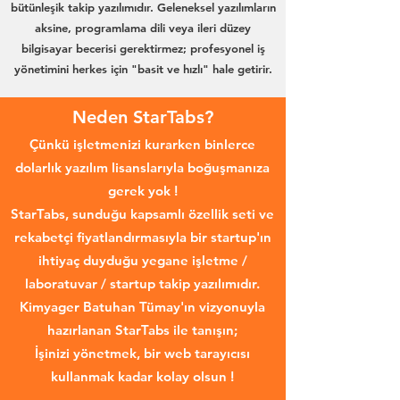
bütünleşik takip yazılımıdır. Geleneksel yazılımların
aksine, programlama dili veya ileri düzey
bilgisayar becerisi gerektirmez; profesyonel iş
yönetimini herkes için "basit ve hızlı" hale getirir.
Neden StarTabs?
Çünkü işletmenizi kurarken binlerce
dolarlık yazılım lisanslarıyla boğuşmanıza
gerek yok !
StarTabs, sunduğu kapsamlı özellik seti ve
rekabetçi fiyatlandırmasıyla bir startup'ın
ihtiyaç duyduğu yegane işletme /
laboratuvar / startup takip yazılımıdır.
Kimyager Batuhan Tümay'ın vizyonuyla
hazırlanan StarTabs ile tanışın;
İşinizi yönetmek, bir web tarayıcısı
kullanmak kadar kolay olsun !