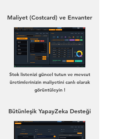
Maliyet (Costcard) ve Envanter
Stok listenizi güncel tutun ve mevcut
üretimlerinizin maliyetini canlı olarak
görüntüleyin !
Bütünleşik YapayZeka Desteği