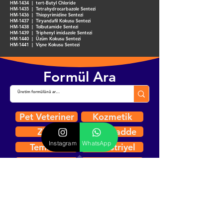
HM-1434 | tert-Butyl Chloride
HM-1435 | Tetrahydrocarbazole Sentezi
HM-1436 | Thiopyrimidine Sentezi
HM-1437 | Tiryandafil Kokusu Sentezi
HM-1438 | Tolbutamide Sentezi
HM-1439 | Triphenyl imidazole Sentezi
HM-1440 | Üzüm Kokusu Sentezi
HM-1441 | Vişne Kokusu Sentezi
Formül Ara
Pet Veteriner
Kozmetik
Zirai
Hammadde
Instagram
WhatsApp
Temizlik
Endüstriyel
Kimyasal
Bitkisel Drog
Analiz
İLETİŞİM