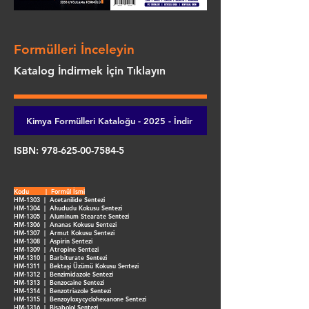
Formülleri İnceleyin
Katalog İndirmek İçin Tıklayın
Kimya Formülleri Kataloğu - 2025 - İndir
ISBN:
978-625-00-7584-5
Kodu | Formül İsmi
HM-1303 | Acetanilide Sentezi
HM-1304 | Ahududu Kokusu Sentezi
HM-1305 | Aluminum Stearate Sentezi
HM-1306 | Ananas Kokusu Sentezi
HM-1307 | Armut Kokusu Sentezi
HM-1308 | Aspirin Sentezi
HM-1309 | Atropine Sentezi
HM-1310 | Barbiturate Sentezi
HM-1311 | Bektaşi Üzümü Kokusu Sentezi
HM-1312 | Benzimidazole Sentezi
HM-1313 | Benzocaine Sentezi
HM-1314 | Benzotriazole Sentezi
HM-1315 | Benzoyloxycyclohexanone Sentezi
HM-1316 | Bisabolol Sentezi