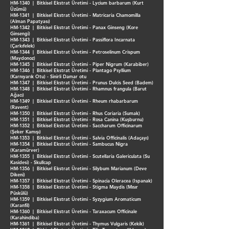
HM-1340 | Bitkisel Ekstrat Üretimi - Lycium barbarum (Kurt
Üzümü)
HM-1341 | Bitkisel Ekstrat Üretimi - Matricaria Chamomilla
(Alman Papatyası)
HM-1342 | Bitkisel Ekstrat Üretimi - Panax Ginseng (Kore
Ginsengi)
HM-1343 | Bitkisel Ekstrat Üretimi - Passiflora Incarnata
(Çarkıfelek)
HM-1344 | Bitkisel Ekstrat Üretimi - Petroselinum Crispum
(Maydonoz)
HM-1345 | Bitkisel Ekstrat Üretimi - Piper Nigrum (Karabiber)
HM-1346 | Bitkisel Ekstrat Üretimi - Plantago Psyllium
(Karnıyarık Otu) - Sinirli Damar otu
HM-1347 | Bitkisel Ekstrat Üretimi - Prunus Dulcis Seed (Badem)
HM-1348 | Bitkisel Ekstrat Üretimi - Rhamnus frangula (Barut
Ağacı)
HM-1349 | Bitkisel Ekstrat Üretimi - Rheum rhabarbarum
(Ravent)
HM-1350 | Bitkisel Ekstrat Üretimi - Rhus Coriaria (Sumak)
HM-1351 | Bitkisel Ekstrat Üretimi - Rosa Canina (Kuşburnu)
HM-1352 | Bitkisel Ekstrat Üretimi - Saccharum Officinarum
(Şeker Kamışı)
HM-1353 | Bitkisel Ekstrat Üretimi - Salvia Officinalis (Adaçayı)
HM-1354 | Bitkisel Ekstrat Üretimi - Sambucus Nigra
(Karamürver)
HM-1355 | Bitkisel Ekstrat Üretimi - Scutellaria Galericulata (Su
Kasidesi) - Skullcap
HM-1356 | Bitkisel Ekstrat Üretimi - Silybum Marianum (Deve
Dikeni)
HM-1357 | Bitkisel Ekstrat Üretimi - Spinacia Oleracea (Ispanak)
HM-1358 | Bitkisel Ekstrat Üretimi - Stigma Maydis (Mısır
Püskülü)
HM-1359 | Bitkisel Ekstrat Üretimi - Syzygium Aromaticum
(Karanfil)
HM-1360 | Bitkisel Ekstrat Üretimi - Taraxacum Officinale
(Karahindiba)
HM-1361 | Bitkisel Ekstrat Üretimi - Thymus Vulgaris (Kekik)