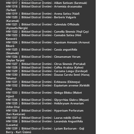
HM-1317 | Bitkisel Ekstrat Üretimi - Allium Sativum (Sarımsak)
HM-1318 | Bitkisel Ekstrat Üretimi - Artemisia dracunculus
(Tarhun)
HM-1319 | Bitkisel Ekstrat Üretimi - Avena Sativa (Yulaf)
HM-1320 | Bitkisel Ekstrat Üretimi - Berberis Vulgaris
(Karamuk)
HM-1321 | Bitkisel Ekstrat Üretimi - Calendula Officinalis
(Aynısefa-Nergis)
HM-1322 | Bitkisel Ekstrat Üretimi - Camellia Sinensis (Yeşil Çay)
HM-1323 | Bitkisel Ekstrat Üretimi - Cannabis Sativa (Hint
Keneviri)
HM-1324 | Bitkisel Ekstrat Üretimi - Capsicum Annuum (Arnavut
Biberi)
HM-1325 | Bitkisel Ekstrat Üretimi - Cassia angustifolia
(Sinameki)
HM-1326 | Bitkisel Ekstrat Üretimi - Cinnamomum Verum
(Seylan Tarçını)
HM-1327 | Bitkisel Ekstrat Üretimi - Citrus Sinensis (Portakal)
HM-1328 | Bitkisel Ekstrat Üretimi - Coffea Arabica (Kahve)
HM-1329 | Bitkisel Ekstrat Üretimi - Curcuma Longa (Zerdeçal)
HM-1330 | Bitkisel Ekstrat Üretimi - Daucus Carota Seed (Havuç
Tohumu)
HM-1331 | Bitkisel Ekstrat Üretimi - Echinacea (Ekinezya)
HM-1332 | Bitkisel Ekstrat Üretimi - Equisetum arvense (Kırkkilit
Otu)
HM-1333 | Bitkisel Ekstrat Üretimi - Ginkgo Biloba (Mabet
Ağacı)
HM-1334 | Bitkisel Ekstrat Üretimi - Glycyrrhiza Glabra (Meyan)
HM-1335 | Bitkisel Ekstrat Üretimi - Helichrysum Arenarium
(Altın Otu)
HM-1336 | Bitkisel Ekstrat Üretimi - Hypericum Perforatum
(Sarı Kantaron)
HM-1337 | Bitkisel Ekstrat Üretimi - Laurus nobilis (Defne)
HM-1338 | Bitkisel Ekstrat Üretimi - Lavandula Angustifolia
(Lavanta)
HM-1339 | Bitkisel Ekstrat Üretimi - Lycium Barbarum - Goji
Berry - Kurt Üzümü