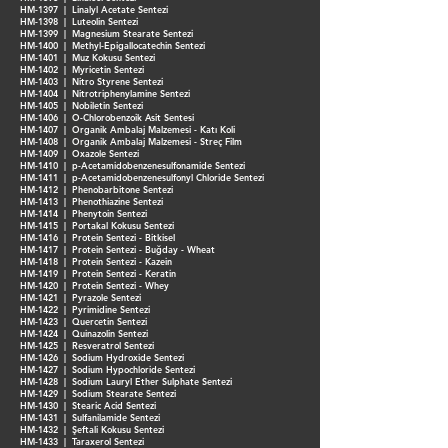
HM-1397 | Linalyl Acetate Sentezi
HM-1398 | Luteolin Sentezi
HM-1399 | Magnesium Stearate Sentezi
HM-1400 | Methyl-Epigallocatechin Sentezi
HM-1401 | Muz Kokusu Sentezi
HM-1402 | Myricetin Sentezi
HM-1403 | Nitro Styrene Sentezi
HM-1404 | Nitrotriphenylamine Sentezi
HM-1405 | Nobiletin Sentezi
HM-1406 | O-Chlorobenzoik Asit Sentesi
HM-1407 | Organik Ambalaj Malzemesi - Katı Koli
HM-1408 | Organik Ambalaj Malzemesi - Streç Film
HM-1409 | Oxazole Sentezi
HM-1410 | p-Acetamidobenzenesulfonamide Sentezi
HM-1411 | p-Acetamidobenzenesulfonyl Chloride Sentezi
HM-1412 | Phenobarbitone Sentezi
HM-1413 | Phenothiazine Sentezi
HM-1414 | Phenytoin Sentezi
HM-1415 | Portakal Kokusu Sentezi
HM-1416 | Protein Sentezi - Bitkisel
HM-1417 | Protein Sentezi - Buğday - Wheat
HM-1418 | Protein Sentezi - Kazein
HM-1419 | Protein Sentezi - Keratin
HM-1420 | Protein Sentezi - Whey
HM-1421 | Pyrazole Sentezi
HM-1422 | Pyrimidine Sentezi
HM-1423 | Quercetin Sentezi
HM-1424 | Quinazolin Sentezi
HM-1425 | Resveratrol Sentezi
HM-1426 | Sodium Hydroxide Sentezi
HM-1427 | Sodium Hypochloride Sentezi
HM-1428 | Sodium Lauryl Ether Sulphate Sentezi
HM-1429 | Sodium Stearate Sentezi
HM-1430 | Stearic Acid Sentezi
HM-1431 | Sulfanilamide Sentezi
HM-1432 | Şeftali Kokusu Sentezi
HM-1433 | Taraxerol Sentezi