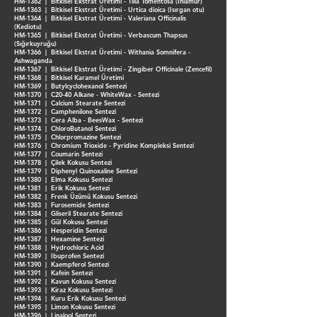
HM-1362 | Bitkisel Ekstrat Üretimi - Tilia Tomentosa (Ihlamur)
HM-1363 | Bitkisel Ekstrat Üretimi - Urtica dioica (Isırgan otu)
HM-1364 | Bitkisel Ekstrat Üretimi - Valeriana Officinalis
(Kediotu)
HM-1365 | Bitkisel Ekstrat Üretimi - Verbascum Thapsus
(Sığırkuyruğu)
HM-1366 | Bitkisel Ekstrat Üretimi - Withania Somnifera -
Ashwaganda
HM-1367 | Bitkisel Ekstrat Üretimi - Zingiber Officinale (Zencefil)
HM-1368 | Bitkisel Karamel Üretimi
HM-1369 | Butylcyclohexanol Sentezi
HM-1370 | C20-40 Alkane - WhiteWax - Sentezi
HM-1371 | Calcium Stearate Sentezi
HM-1372 | Camphenilone Sentezi
HM-1373 | Cera Alba - BeesWax - Sentezi
HM-1374 | ChloroButanol Sentezi
HM-1375 | Chlorpromazine Sentezi
HM-1376 | Chromium Trioxide - Pyridine Kompleksi Sentezi
HM-1377 | Coumarin Sentezi
HM-1378 | Çilek Kokusu Sentezi
HM-1379 | Diphenyl Quinoxaline Sentezi
HM-1380 | Elma Kokusu Sentezi
HM-1381 | Erik Kokusu Sentezi
HM-1382 | Frenk Üzümü Kokusu Sentezi
HM-1383 | Furosemide Sentezi
HM-1384 | Gliseril Stearate Sentezi
HM-1385 | Gül Kokusu Sentezi
HM-1386 | Hesperidin Sentezi
HM-1387 | Hexamine Sentezi
HM-1388 | Hydrochloric Acid
HM-1389 | Ibuprofen Sentezi
HM-1390 | Kaempferol Sentezi
HM-1391 | Kafein Sentezi
HM-1392 | Kavun Kokusu Sentezi
HM-1393 | Kiraz Kokusu Sentezi
HM-1394 | Kuru Erik Kokusu Sentezi
HM-1395 | Limon Kokusu Sentezi
HM-1396 | Linalool Sentezi