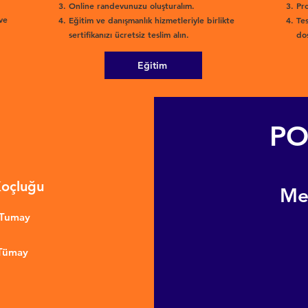
Online randevunuzu oluşturalım.
Pro
ve
Eğitim ve danışmanlık hizmetleriyle birlikte
Tes
sertifikanızı ücretsiz teslim alın.
dos
Eğitim
PO
Koçluğu
​M
nTumay
 Tümay