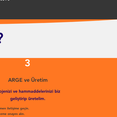
?
3
ARGE ve Üretim
ojenizi ve hammaddelerinizi biz
geliştirip üretelim.
men iletişime geçin.
eme onayını alın.