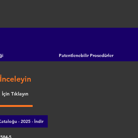
ği
Patentlenebilir Prosedürler
İnceleyin
İçin Tıklayın
ataloğu - 2025 - İndir
7584-5