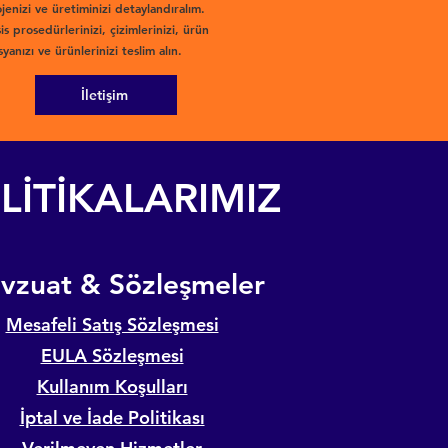
jenizi ve üretiminizi detaylandıralım.
is prosedürlerinizi, çizimlerinizi, ürün
yanızı ve ürünlerinizi teslim alın.
İletişim
LİTİKALARIMIZ
evzuat & Sözleşmeler
Mesafeli Satış Sözleşmesi
EULA Sözleşmesi
Kullanım Koşulları
İptal ve İade Politikası