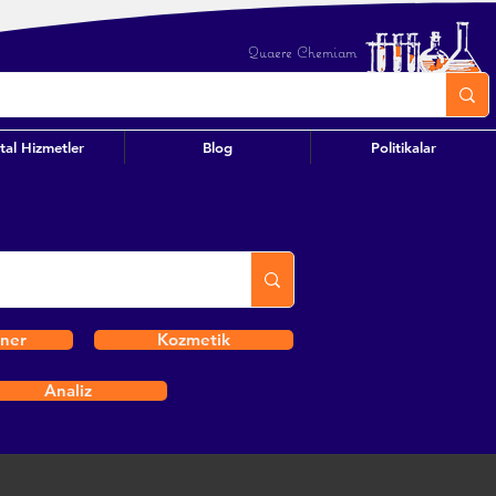
Quaere Chemiam
ital Hizmetler
Blog
Politikalar
iner
Kozmetik
Analiz