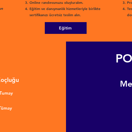
Online randevunuzu oluşturalım.
Pro
ve
Eğitim ve danışmanlık hizmetleriyle birlikte
Tes
sertifikanızı ücretsiz teslim alın.
dos
Eğitim
PO
Koçluğu
​M
nTumay
 Tümay