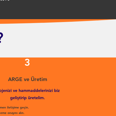
?
3
ARGE ve Üretim
ojenizi ve hammaddelerinizi biz
geliştirip üretelim.
men iletişime geçin.
eme onayını alın.