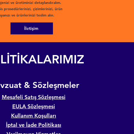
jenizi ve üretiminizi detaylandıralım.
is prosedürlerinizi, çizimlerinizi, ürün
yanızı ve ürünlerinizi teslim alın.
İletişim
LİTİKALARIMIZ
evzuat & Sözleşmeler
Mesafeli Satış Sözleşmesi
EULA Sözleşmesi
Kullanım Koşulları
İptal ve İade Politikası