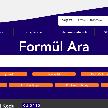
iz
Kitaplarımız
Hammaddelerimiz
Dij
Formül Ara
imyasal
Temizlik
Pet Veter
Endüstriyel
Bitkisel Drog
KU-3113
l Kodu