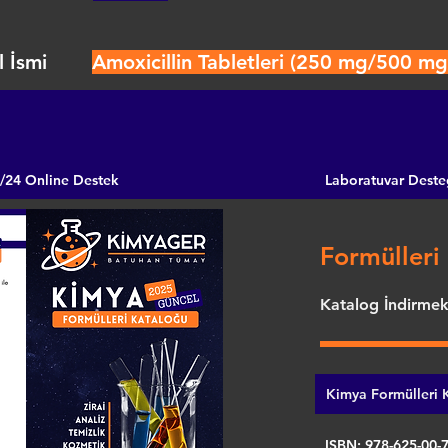
 İsmi
Amoxicillin Tabletleri (250 mg/500 mg
/24 Online Destek
Laboratuvar Deste
Formülleri 
Katalog İndirmek 
Kimya Formülleri K
ISBN: 978-625-00-