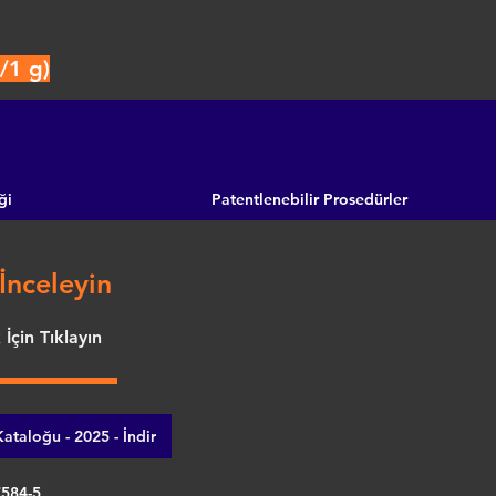
/1 g)
ği
Patentlenebilir Prosedürler
İnceleyin
İçin Tıklayın
ataloğu - 2025 - İndir
7584-5