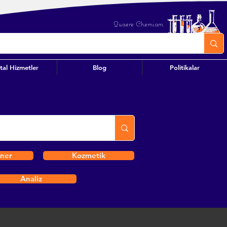
Quaere Chemiam
ital Hizmetler
Blog
Politikalar
iner
Kozmetik
Analiz