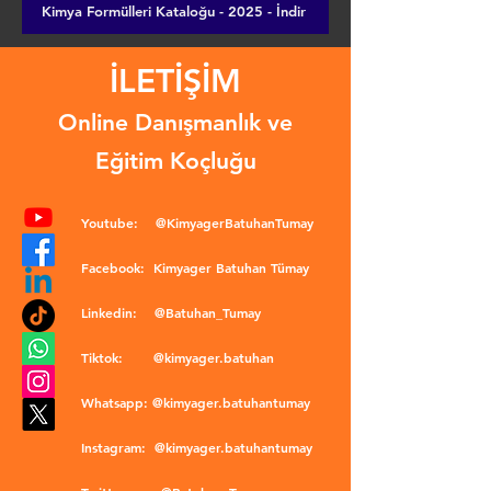
Kimya Formülleri Kataloğu - 2025 - İndir
İLETİŞİM
Online Danışmanlık ve
Eğitim Koçluğu
Youtube:
@KimyagerBatuhanTumay
Facebook:
Kimyager Batuhan Tümay
Linkedin:
@Batuhan_Tumay
Tiktok:
@kimyager.batuhan
Whatsapp:
@kimyager.batuhantumay
Instagram:
@kimyager.batuhantumay