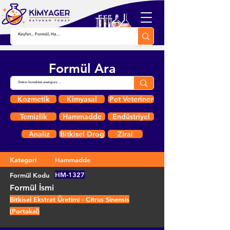
Formül Ara
Kozmetik
Kimyasal
Pet Veteriner
Temizlik
Hammadde
Endüstriyel
Analiz
Bitkisel Drog
Zirai
Kategori
Hammadde
HM-1327
Formül Kodu
Formül İsmi
Bitkisel Ekstrat Üretimi - Citrus Sinensis
(Portakal)