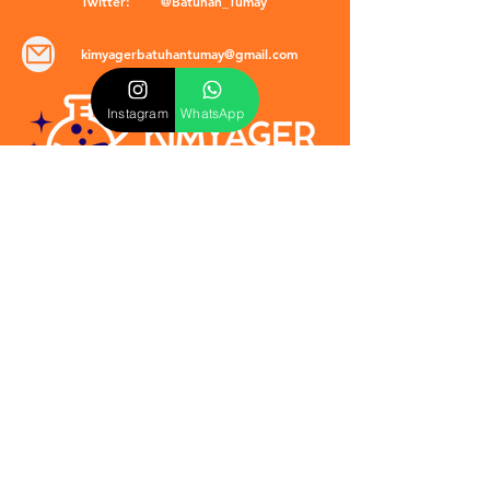
Twitter:
@Batuhan_Tumay
kimyagerbatuhantumay@gmail.com
Instagram
WhatsApp
POLİTİKALAR
​Mevzuat & Sözleşmeler
Mesafeli Satış Sözleşmesi
EULA Sözleşmesi
Kullanım Koşulları
İptal ve İade Politikası
Verilmeyen Hizmetler