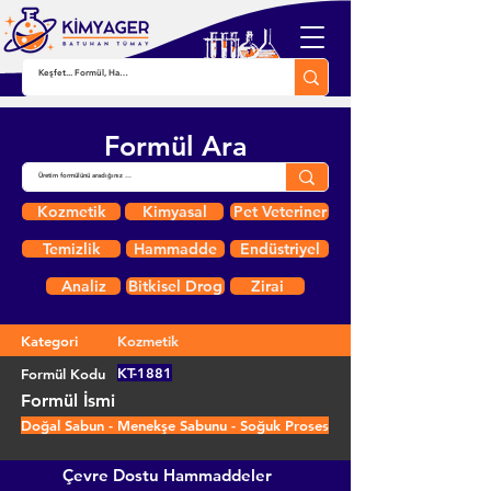
Formül Ara
Kozmetik
Kimyasal
Pet Veteriner
Temizlik
Hammadde
Endüstriyel
Analiz
Bitkisel Drog
Zirai
Kategori
Kozmetik
KT-1881
Formül Kodu
Formül İsmi
Doğal Sabun - Menekşe Sabunu - Soğuk Proses
Çevre Dostu Hammaddeler