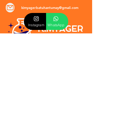
kimyagerbatuhantumay@gmail.com
Instagram
WhatsApp
POLİTİKALAR
​Mevzuat & Sözleşmeler
Mesafeli Satış Sözleşmesi
EULA Sözleşmesi
Kullanım Koşulları
İptal ve İade Politikası
Verilmeyen Hizmetler
Veri Güvenliği & KVKK