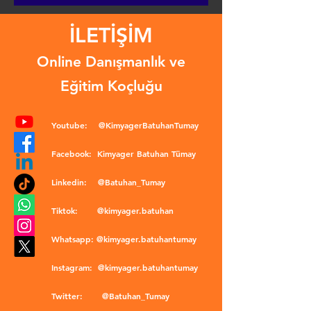
İLETİŞİM
Online Danışmanlık ve
Eğitim Koçluğu
Youtube:
@KimyagerBatuhanTumay
Facebook:
Kimyager Batuhan Tümay
Linkedin:
@Batuhan_Tumay
Tiktok:
@kimyager.batuhan
Whatsapp:
@kimyager.batuhantumay
Instagram:
@kimyager.batuhantumay
Twitter:
@Batuhan_Tumay