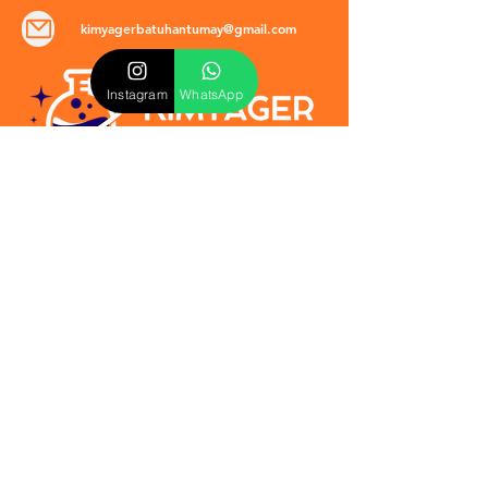
kimyagerbatuhantumay@gmail.com
Instagram
WhatsApp
POLİTİKALAR
​Mevzuat & Sözleşmeler
Mesafeli Satış Sözleşmesi
EULA Sözleşmesi
Kullanım Koşulları
İptal ve İade Politikası
Verilmeyen Hizmetler
Veri Güvenliği & KVKK