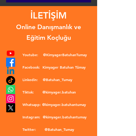
İLETİŞİM
Online Danışmanlık ve
Eğitim Koçluğu
Youtube:
@KimyagerBatuhanTumay
Facebook:
Kimyager Batuhan Tümay
Linkedin:
@Batuhan_Tumay
Tiktok:
@kimyager.batuhan
Whatsapp:
@kimyager.batuhantumay
Instagram:
@kimyager.batuhantumay
Twitter:
@Batuhan_Tumay