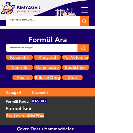
Formül Ara
Kozmetik
Kimyasal
Pet Veteriner
Temizlik
Hammadde
Endüstriyel
Analiz
Bitkisel Drog
Zirai
Kategori
Kozmetik
KT-2087
Formül Kodu
Formül İsmi
Kaş Şekillendirici Wax
Çevre Dostu Hammaddeler