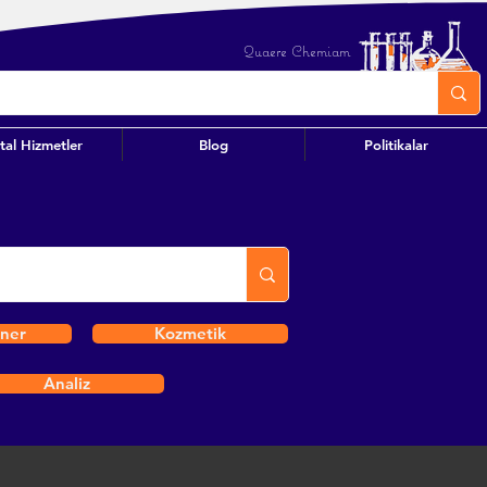
Quaere Chemiam
ital Hizmetler
Blog
Politikalar
iner
Kozmetik
Analiz