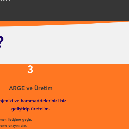
?
3
ARGE ve Üretim
ojenizi ve hammaddelerinizi biz
geliştirip üretelim.
men iletişime geçin.
eme onayını alın.