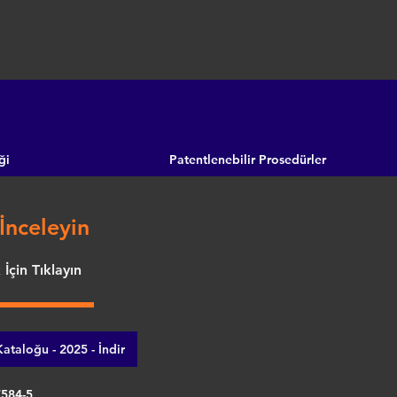
ği
Patentlenebilir Prosedürler
İnceleyin
İçin Tıklayın
ataloğu - 2025 - İndir
7584-5