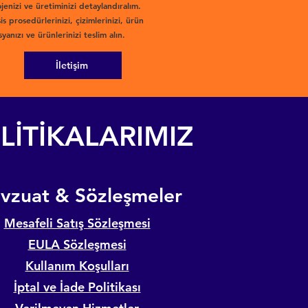
jenizi ve üretiminizi detaylandıralım.
is prosedürlerinizi, çizimlerinizi, ürün
yanızı ve ürünlerinizi teslim alın.
İletişim
LİTİKALARIMIZ
evzuat & Sözleşmeler
Mesafeli Satış Sözleşmesi
EULA Sözleşmesi
Kullanım Koşulları
İptal ve İade Politikası