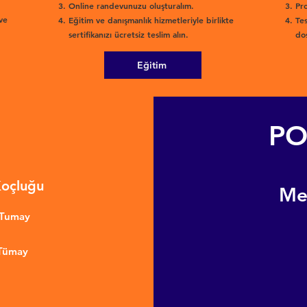
Online randevunuzu oluşturalım.
Pro
ve
Eğitim ve danışmanlık hizmetleriyle birlikte
Tes
sertifikanızı ücretsiz teslim alın.
dos
Eğitim
PO
Koçluğu
​M
nTumay
 Tümay