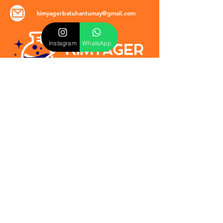
kimyagerbatuhantumay@gmail.com
Instagram
WhatsApp
POLİTİKALAR
​Mevzuat & Sözleşmeler
Mesafeli Satış Sözleşmesi
EULA Sözleşmesi
Kullanım Koşulları
İptal ve İade Politikası
Verilmeyen Hizmetler
Veri Güvenliği & KVKK