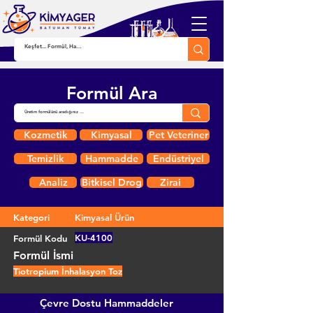
Formül Ara
Kozmetik
Kimyasal
Pet Veteriner
Temizlik
Hammadde
Endüstriyel
Analiz
Bitkisel Drog
Zirai
Kategori
Kimyasal Ürün
KU-4100
Formül Kodu
Formül İsmi
Tiotropium İnhalasyon Toz
Çevre Dostu Hammaddeler