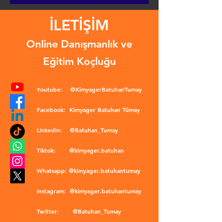
İLETİŞİM
Online Danışmanlık ve
Eğitim Koçluğu
Youtube:
@KimyagerBatuhanTumay
Facebook:
Kimyager Batuhan Tümay
Linkedin:
@Batuhan_Tumay
Tiktok:
@kimyager.batuhan
Whatsapp:
@kimyager.batuhantumay
Instagram:
@kimyager.batuhantumay
Twitter:
@Batuhan_Tumay