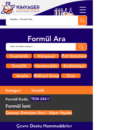
Formül Ara
Kozmetik
Kimyasal
Pet Veteriner
Temizlik
Hammadde
Endüstriyel
Analiz
Bitkisel Drog
Zirai
Kategori
Temizlik
TEM-2861
Formül Kodu
Formül İsmi
Çamaşır Deterjanı (Sıvı) - Süper Yayılım
Çevre Dostu Hammaddeler