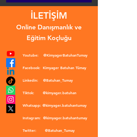
İLETİŞİM
Online Danışmanlık ve
Eğitim Koçluğu
Youtube:
@KimyagerBatuhanTumay
Facebook:
Kimyager Batuhan Tümay
Linkedin:
@Batuhan_Tumay
Tiktok:
@kimyager.batuhan
Whatsapp:
@kimyager.batuhantumay
Instagram:
@kimyager.batuhantumay
Twitter:
@Batuhan_Tumay