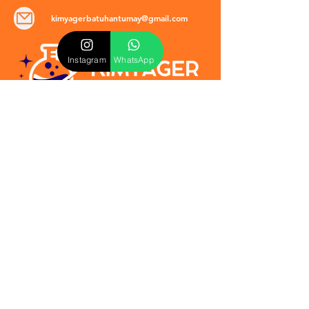
kimyagerbatuhantumay@gmail.com
Instagram
WhatsApp
POLİTİKALAR
​Mevzuat & Sözleşmeler
Mesafeli Satış Sözleşmesi
EULA Sözleşmesi
Kullanım Koşulları
İptal ve İade Politikası
Verilmeyen Hizmetler
Veri Güvenliği & KVKK