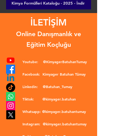
Kimya Formülleri Kataloğu - 2025 - İndir
İLETİŞİM
Online Danışmanlık ve
Eğitim Koçluğu
Youtube:
@KimyagerBatuhanTumay
Facebook:
Kimyager Batuhan Tümay
Linkedin:
@Batuhan_Tumay
Tiktok:
@kimyager.batuhan
Whatsapp:
@kimyager.batuhantumay
Instagram:
@kimyager.batuhantumay