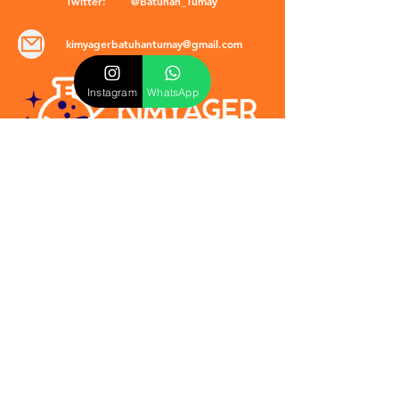
Twitter:
@Batuhan_Tumay
kimyagerbatuhantumay@gmail.com
Instagram
WhatsApp
POLİTİKALAR
​Mevzuat & Sözleşmeler
Mesafeli Satış Sözleşmesi
EULA Sözleşmesi
Kullanım Koşulları
İptal ve İade Politikası
Verilmeyen Hizmetler