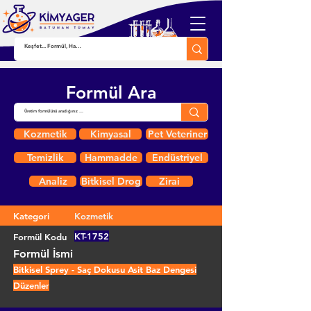
Formül Ara
Kozmetik
Kimyasal
Pet Veteriner
Temizlik
Hammadde
Endüstriyel
Analiz
Bitkisel Drog
Zirai
Kategori
Kozmetik
KT-1752
Formül Kodu
Formül İsmi
Bitkisel Sprey - Saç Dokusu Asit Baz Dengesi
Düzenler