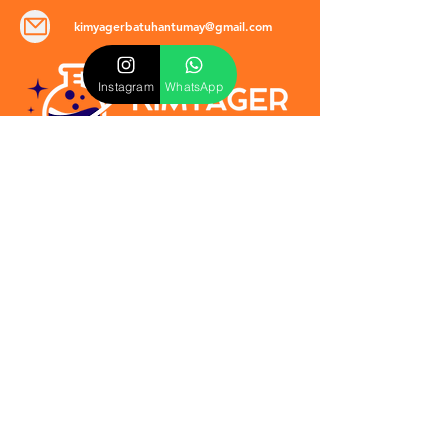
kimyagerbatuhantumay@gmail.com
Instagram
WhatsApp
POLİTİKALAR
​Mevzuat & Sözleşmeler
Mesafeli Satış Sözleşmesi
EULA Sözleşmesi
Kullanım Koşulları
İptal ve İade Politikası
Verilmeyen Hizmetler
Veri Güvenliği & KVKK