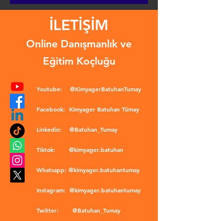
İLETİŞİM
Online Danışmanlık ve
Eğitim Koçluğu
Youtube:
@KimyagerBatuhanTumay
Facebook:
Kimyager Batuhan Tümay
Linkedin:
@Batuhan_Tumay
Tiktok:
@kimyager.batuhan
Whatsapp:
@kimyager.batuhantumay
Instagram:
@kimyager.batuhantumay
Twitter:
@Batuhan_Tumay