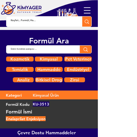
Formül Ara
Kozmetik
Kimyasal
Pet Veteriner
Temizlik
Hammadde
Endüstriyel
Analiz
Bitkisel Drog
Zirai
Kategori
Kimyasal Ürün
KU-3513
Formül Kodu
Formül İsmi
Enalaprilat Enjeksiyon
Çevre Dostu Hammaddeler