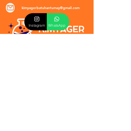
kimyagerbatuhantumay@gmail.com
Instagram
WhatsApp
POLİTİKALAR
​Mevzuat & Sözleşmeler
Mesafeli Satış Sözleşmesi
EULA Sözleşmesi
Kullanım Koşulları
İptal ve İade Politikası
Verilmeyen Hizmetler
Veri Güvenliği & KVKK