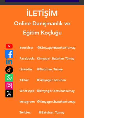
İLETİŞİM
Online Danışmanlık ve
Eğitim Koçluğu
Youtube:
@KimyagerBatuhanTumay
Facebook:
Kimyager Batuhan Tümay
Linkedin:
@Batuhan_Tumay
Tiktok:
@kimyager.batuhan
Whatsapp:
@kimyager.batuhantumay
Instagram:
@kimyager.batuhantumay
Twitter:
@Batuhan_Tumay