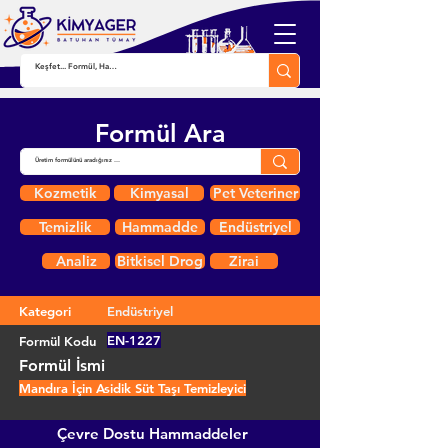
Formül Ara
Kozmetik
Kimyasal
Pet Veteriner
Temizlik
Hammadde
Endüstriyel
Analiz
Bitkisel Drog
Zirai
Kategori
Endüstriyel
EN-1227
Formül Kodu
Formül İsmi
Mandıra İçin Asidik Süt Taşı Temizleyici
Çevre Dostu Hammaddeler