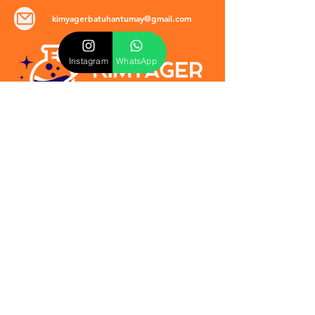
kimyagerbatuhantumay@gmail.com
Instagram
WhatsApp
POLİTİKALAR
​Mevzuat & Sözleşmeler
Mesafeli Satış Sözleşmesi
EULA Sözleşmesi
Kullanım Koşulları
İptal ve İade Politikası
Verilmeyen Hizmetler
Veri Güvenliği & KVKK