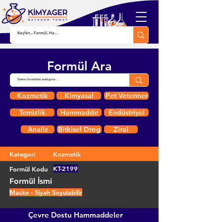
Formül Ara
Kozmetik
Kimyasal
Pet Veteriner
Temizlik
Hammadde
Endüstriyel
Analiz
Bitkisel Drog
Zirai
Kategori
Kozmetik
KT-2199
Formül Kodu
Formül İsmi
Maske - Siyah Soyulabilir
Çevre Dostu Hammaddeler