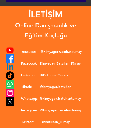
İLETİŞİM
Online Danışmanlık ve
Eğitim Koçluğu
Youtube:
@KimyagerBatuhanTumay
Facebook:
Kimyager Batuhan Tümay
Linkedin:
@Batuhan_Tumay
Tiktok:
@kimyager.batuhan
Whatsapp:
@kimyager.batuhantumay
Instagram:
@kimyager.batuhantumay
Twitter:
@Batuhan_Tumay