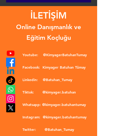
İLETİŞİM
Online Danışmanlık ve
Eğitim Koçluğu
Youtube:
@KimyagerBatuhanTumay
Facebook:
Kimyager Batuhan Tümay
Linkedin:
@Batuhan_Tumay
Tiktok:
@kimyager.batuhan
Whatsapp:
@kimyager.batuhantumay
Instagram:
@kimyager.batuhantumay
Twitter:
@Batuhan_Tumay