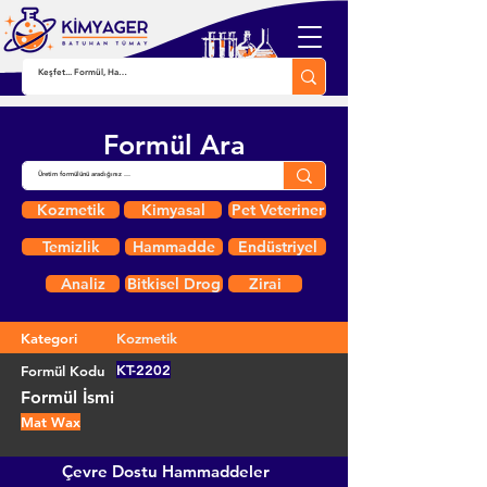
Formül Ara
Kozmetik
Kimyasal
Pet Veteriner
Temizlik
Hammadde
Endüstriyel
Analiz
Bitkisel Drog
Zirai
Kategori
Kozmetik
KT-2202
Formül Kodu
Formül İsmi
Mat Wax
Çevre Dostu Hammaddeler