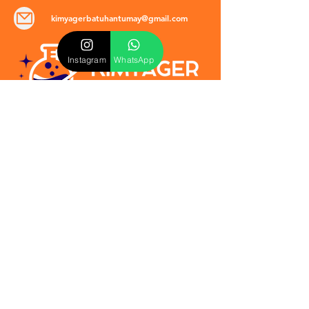
kimyagerbatuhantumay@gmail.com
Instagram
WhatsApp
POLİTİKALAR
​Mevzuat & Sözleşmeler
Mesafeli Satış Sözleşmesi
EULA Sözleşmesi
Kullanım Koşulları
İptal ve İade Politikası
Verilmeyen Hizmetler
Veri Güvenliği & KVKK