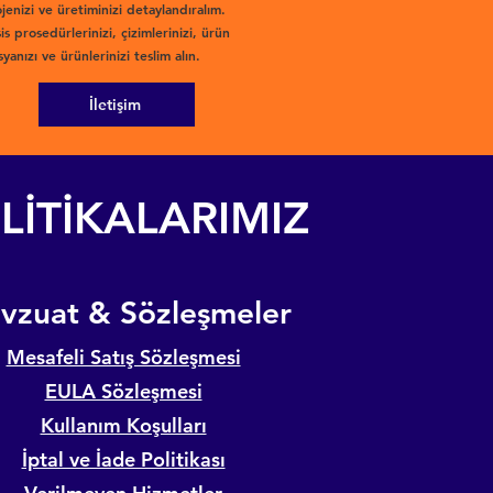
jenizi ve üretiminizi detaylandıralım.
is prosedürlerinizi, çizimlerinizi, ürün
yanızı ve ürünlerinizi teslim alın.
İletişim
LİTİKALARIMIZ
evzuat & Sözleşmeler
Mesafeli Satış Sözleşmesi
EULA Sözleşmesi
Kullanım Koşulları
İptal ve İade Politikası