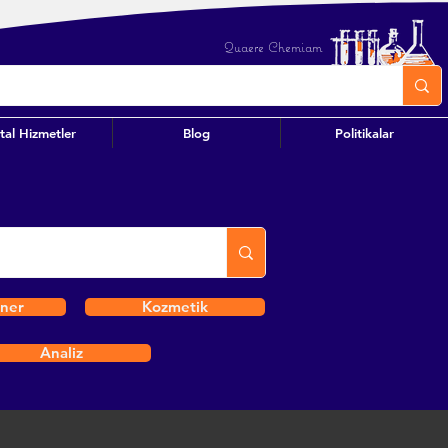
Quaere Chemiam
ital Hizmetler
Blog
Politikalar
iner
Kozmetik
Analiz