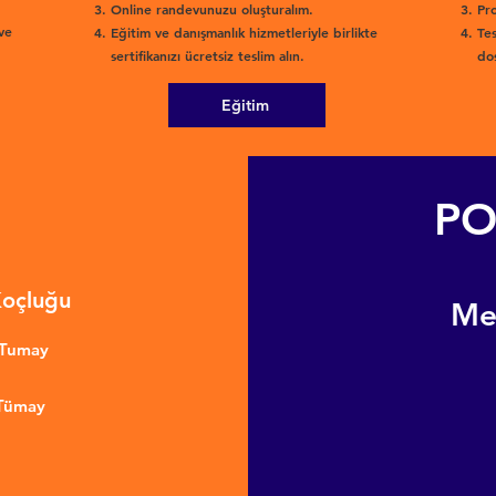
Online randevunuzu oluşturalım.
Pro
ve
Eğitim ve danışmanlık hizmetleriyle birlikte
Tes
sertifikanızı ücretsiz teslim alın.
dos
Eğitim
PO
Koçluğu
​M
nTumay
 Tümay