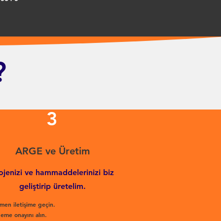
?
3
ARGE ve Üretim
ojenizi ve hammaddelerinizi biz
geliştirip üretelim.
men iletişime geçin.
eme onayını alın.