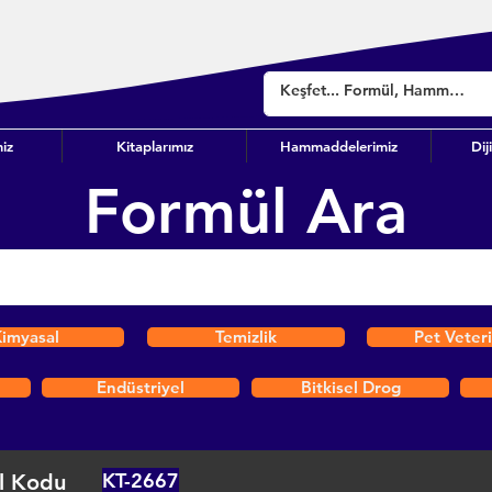
iz
Kitaplarımız
Hammaddelerimiz
Dij
Formül Ara
imyasal
Temizlik
Pet Veter
Endüstriyel
Bitkisel Drog
KT-2667
l Kodu