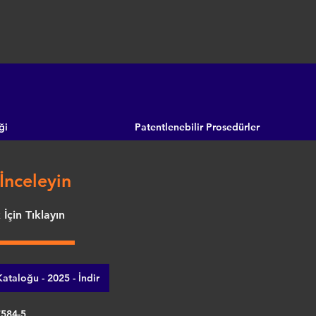
ği
Patentlenebilir Prosedürler
İnceleyin
İçin Tıklayın
ataloğu - 2025 - İndir
7584-5