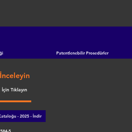
ği
Patentlenebilir Prosedürler
İnceleyin
İçin Tıklayın
ataloğu - 2025 - İndir
7584-5