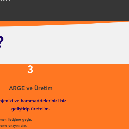
?
3
ARGE ve Üretim
ojenizi ve hammaddelerinizi biz
geliştirip üretelim.
men iletişime geçin.
eme onayını alın.