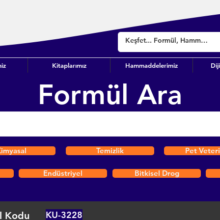
iz
Kitaplarımız
Hammaddelerimiz
Dij
Formül Ara
imyasal
Temizlik
Pet Veter
Endüstriyel
Bitkisel Drog
KU-3228
l Kodu