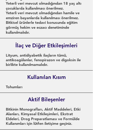
Yeterli veri mevcut olmadığından 18 yaş altı
çocuklarda kullanılması önerilmez.
Yeterli veri mevcut olmadığından hamile ve
emziren bayanlarda kullanılması önerilmez.
Bitkisel ürünlerle tedavi konusunda eğitim
görmüş hekim ve eczacı denetiminde
kullanılmalıdır.
İlaç ve Diğer Etkileşimleri
Lityum, antidiyabetik ilaçların tümü,
antikoagülanlar, fenopirazon ve digoksin ile
birlikte kullanılmamalıdır.
Kullanılan Kısım
Tohumları
Aktif Bileşenler
Bitkinin Monografları, Aktif Maddeleri, Etki
Alanları, Kimyasal Etkileşimleri, Ekstrat
Eldeleri, Drog Preparatlaması ve Formülde
Kullanımları için lütfen iletişime geçiniz.