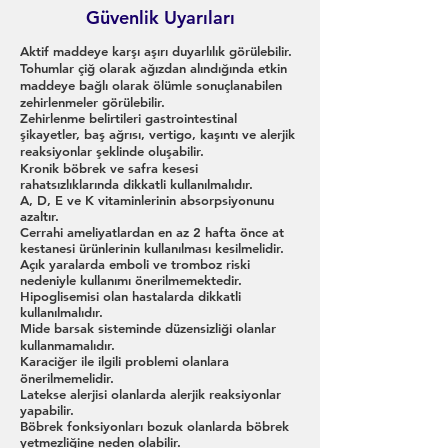
Güvenlik Uyarıları
Aktif maddeye karşı aşırı duyarlılık görülebilir.
Tohumlar çiğ olarak ağızdan alındığında etkin
maddeye bağlı olarak ölümle sonuçlanabilen
zehirlenmeler görülebilir.
Zehirlenme belirtileri gastrointestinal
şikayetler, baş ağrısı, vertigo, kaşıntı ve alerjik
reaksiyonlar şeklinde oluşabilir.
Kronik böbrek ve safra kesesi
rahatsızlıklarında dikkatli kullanılmalıdır.
A, D, E ve K vitaminlerinin absorpsiyonunu
azaltır.
Cerrahi ameliyatlardan en az 2 hafta önce at
kestanesi ürünlerinin kullanılması kesilmelidir.
Açık yaralarda emboli ve tromboz riski
nedeniyle kullanımı önerilmemektedir.
Hipoglisemisi olan hastalarda dikkatli
kullanılmalıdır.
Mide barsak sisteminde düzensizliği olanlar
kullanmamalıdır.
Karaciğer ile ilgili problemi olanlara
önerilmemelidir.
Latekse alerjisi olanlarda alerjik reaksiyonlar
yapabilir.
Böbrek fonksiyonları bozuk olanlarda böbrek
yetmezliğine neden olabilir.