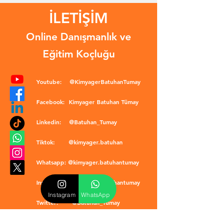
İLETİŞİM
Online Danışmanlık ve
Eğitim Koçluğu
Youtube:
@KimyagerBatuhanTumay
Facebook:
Kimyager Batuhan Tümay
Linkedin:
@Batuhan_Tumay
Tiktok:
@kimyager.batuhan
Whatsapp:
@kimyager.batuhantumay
Instagram:
@kimyager.batuhantumay
Instagram
WhatsApp
Twitter:
@Batuhan_Tumay