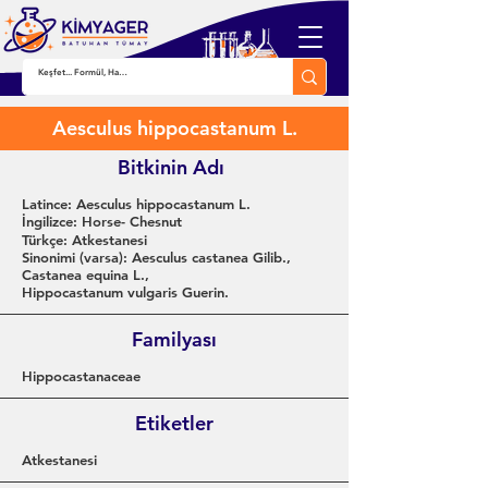
Aesculus hippocastanum L.
Bitkinin Adı
Latince: Aesculus hippocastanum L.
İngilizce: Horse- Chesnut
Türkçe: Atkestanesi
Sinonimi (varsa): Aesculus castanea Gilib.,
Castanea equina L.,
Hippocastanum vulgaris Guerin.
Familyası
Hippocastanaceae
Etiketler
Atkestanesi