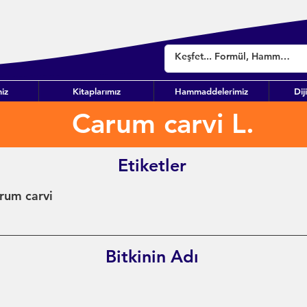
iz
Kitaplarımız
Hammaddelerimiz
Dij
Carum carvi L.
Etiketler
rum carvi
Bitkinin Adı