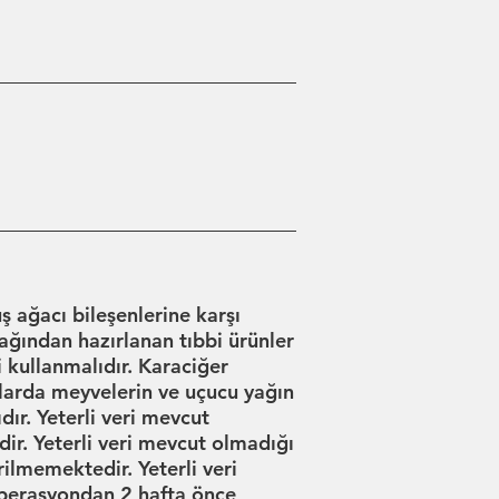
ş ağacı bileşenlerine karşı
yağından hazırlanan tıbbi ürünler
 kullanmalıdır. Karaciğer
stalarda meyvelerin ve uçucu yağın
ır. Yeterli veri mevcut
dir. Yeterli veri mevcut olmadığı
rilmemektedir. Yeterli veri
operasyondan 2 hafta önce