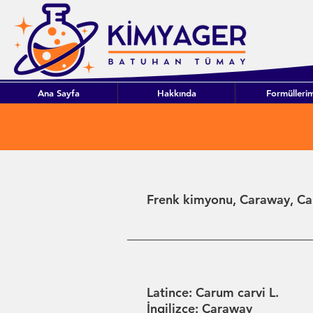
Ana Sayfa
Hakkında
Formüllerim
Frenk kimyonu, Caraway, Ca
Latince: Carum carvi L.
İngilizce: Caraway