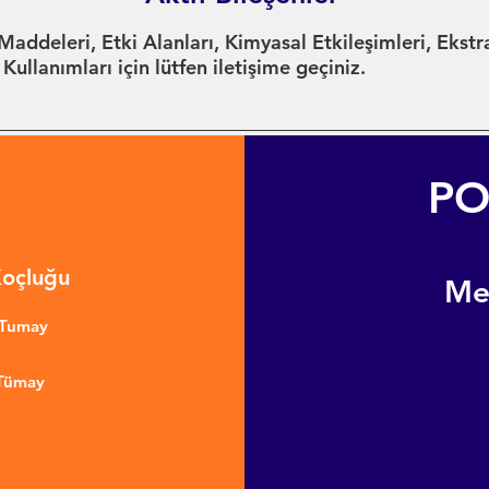
Maddeleri, Etki Alanları, Kimyasal Etkileşimleri, Ekstr
llanımları için lütfen iletişime geçiniz.
PO
Koçluğu
​M
nTumay
 Tümay