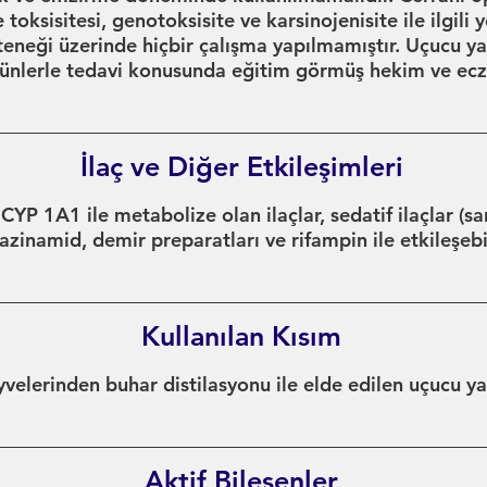
toksisitesi, genotoksisite ve karsinojenisite ile ilgili
eneği üzerinde hiçbir çalışma yapılmamıştır. Uçucu y
ürünlerle tedavi konusunda eğitim görmüş hekim ve ecz
İlaç ve Diğer Etkileşimleri
 CYP 1A1 ile metabolize olan ilaçlar, sedatif ilaçlar (sa
irazinamid, demir preparatları ve rifampin ile etkileşebil
Kullanılan Kısım
velerinden buhar distilasyonu ile elde edilen uçucu ya
Aktif Bileşenler