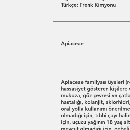
Türkçe: Frenk Kimyonu
Apiaceae
Apiaceae familyası üyeleri (r
hassasiyet gösteren kişilere 
mukoza, göz çevresi ve çatla
hastalığı, kolanjit, aklorhidr
oral yolla kullanımı önerilm
olmadığı için, tıbbi çayı hal
için, uçucu yağının 18 yaş al
mevcut olmadığı için, gebel