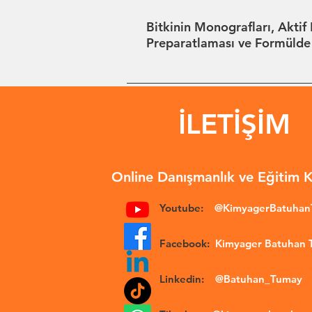
Bitkinin Monografları, Aktif 
Preparatlaması ve Formülde Ku
İLETİŞİM
Online Danışmanlık ve Eğitim 
Youtube:
@KimyagerBatuha
Facebook:
Kimyager Batuhan
Linkedin:
@Batuhan_Tumay