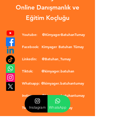
Online Danışmanlık ve
Eğitim Koçluğu
Youtube:
@KimyagerBatuhanTumay
Facebook:
Kimyager Batuhan Tümay
Linkedin:
@Batuhan_Tumay
Tiktok:
@kimyager.batuhan
Whatsapp:
@kimyager.batuhantumay
Instagram:
@kimyager.batuhantumay
Instagram
WhatsApp
Twitter:
@Batuhan_Tumay
kimyagerbatuhantumay@gmail.com