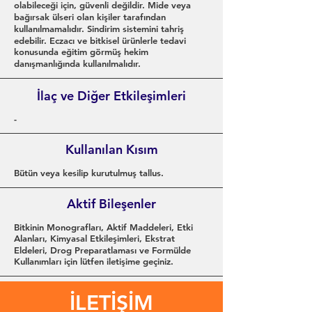
olabileceği için, güvenli değildir. Mide veya
bağırsak ülseri olan kişiler tarafından
kullanılmamalıdır. Sindirim sistemini tahriş
edebilir. Eczacı ve bitkisel ürünlerle tedavi
konusunda eğitim görmüş hekim
danışmanlığında kullanılmalıdır.
İlaç ve Diğer Etkileşimleri
-
Kullanılan Kısım
Bütün veya kesilip kurutulmuş tallus.
Aktif Bileşenler
Bitkinin Monografları, Aktif Maddeleri, Etki
Alanları, Kimyasal Etkileşimleri, Ekstrat
Eldeleri, Drog Preparatlaması ve Formülde
Kullanımları için lütfen iletişime geçiniz.
İLETİŞİM