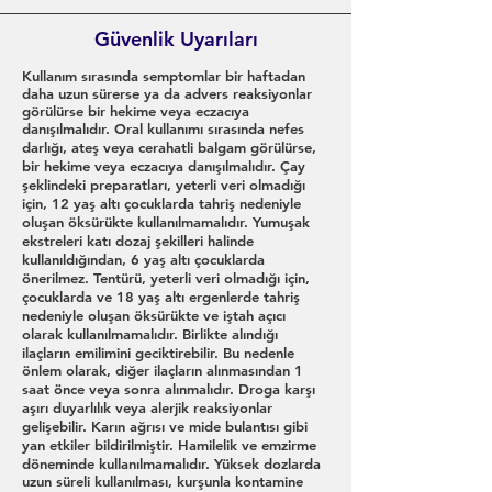
Güvenlik Uyarıları
Kullanım sırasında semptomlar bir haftadan
daha uzun sürerse ya da advers reaksiyonlar
görülürse bir hekime veya eczacıya
danışılmalıdır. Oral kullanımı sırasında nefes
darlığı, ateş veya cerahatli balgam görülürse,
bir hekime veya eczacıya danışılmalıdır. Çay
şeklindeki preparatları, yeterli veri olmadığı
için, 12 yaş altı çocuklarda tahriş nedeniyle
oluşan öksürükte kullanılmamalıdır. Yumuşak
ekstreleri katı dozaj şekilleri halinde
kullanıldığından, 6 yaş altı çocuklarda
önerilmez. Tentürü, yeterli veri olmadığı için,
çocuklarda ve 18 yaş altı ergenlerde tahriş
nedeniyle oluşan öksürükte ve iştah açıcı
olarak kullanılmamalıdır. Birlikte alındığı
ilaçların emilimini geciktirebilir. Bu nedenle
önlem olarak, diğer ilaçların alınmasından 1
saat önce veya sonra alınmalıdır. Droga karşı
aşırı duyarlılık veya alerjik reaksiyonlar
gelişebilir. Karın ağrısı ve mide bulantısı gibi
yan etkiler bildirilmiştir. Hamilelik ve emzirme
döneminde kullanılmamalıdır. Yüksek dozlarda
uzun süreli kullanılması, kurşunla kontamine