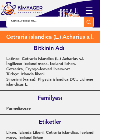
Cetraria islandica (L.) Acharius s.l.
Bitkinin Adı
Latince: Cetraria islandica (L.) Acharius s.l.
İngilizce: Iceland moss, Iceland lichen,
Cetrarira, Eryngo-leaved liverwort
Türkçe: İzlanda likeni
Sinonimi (varsa): Physcia islandica DC., Lichene
islandicus L.
Familyası
Parmeliaceae
Etiketler
Liken, İzlanda Likeni, Cetraria islandica, Iceland
moss, Iceland lichen