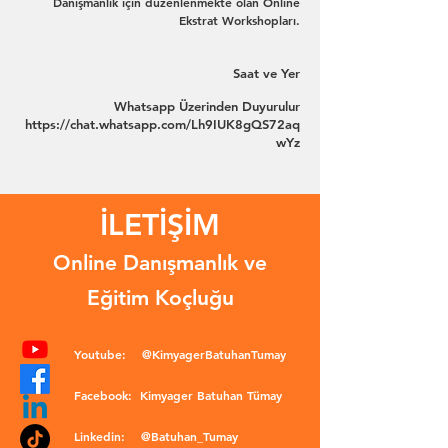
Danışmanlık için düzenlenmekte olan Online
Ekstrat Workshopları.
Saat ve Yer
Whatsapp Üzerinden Duyurulur
https://chat.whatsapp.com/Lh9IUK8gQS72aq
wYz
İLETİŞİM
Online Danışmanlık ve
Eğitim Koçluğu
Youtube:
@KimyagerBatuhanTumay
Facebook:
Kimyager Batuhan Tümay
Linkedin:
@Batuhan_Tumay