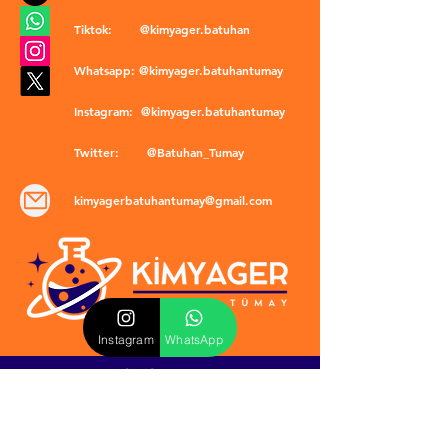
Tiktok:
@kimyager.batuhan
Whatsapp:
@kimyager.batuhantumay
Instagram:
@kimyager.batuhantumay
Twitter:
@Batuhan_Tumay
kimyagerbatuhantumay@gmail.com
Instagram
WhatsApp
POLİTİKALAR
​Mevzuat & Sözleşmeler