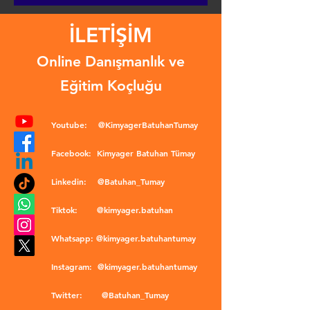
İLETİŞİM
Online Danışmanlık ve
Eğitim Koçluğu
Youtube:
@KimyagerBatuhanTumay
Facebook:
Kimyager Batuhan Tümay
Linkedin:
@Batuhan_Tumay
Tiktok:
@kimyager.batuhan
Whatsapp:
@kimyager.batuhantumay
Instagram:
@kimyager.batuhantumay
Twitter:
@Batuhan_Tumay