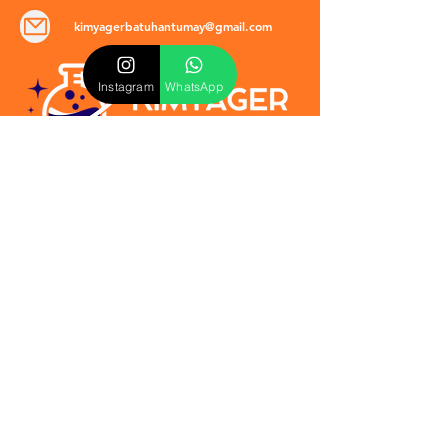
kimyagerbatuhantumay@gmail.com
Instagram
WhatsApp
POLİTİKALAR
​Mevzuat & Sözleşmeler
Mesafeli Satış Sözleşmesi
EULA Sözleşmesi
Kullanım Koşulları
İptal ve İade Politikası
Verilmeyen Hizmetler
Veri Güvenliği & KVKK