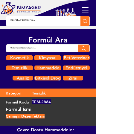
Formül Ara
Kozmetik
Kimyasal
Pet Veteriner
Temizlik
Hammadde
Endüstriyel
Analiz
Bitkisel Drog
Zirai
Kategori
Temizlik
TEM-2864
Formül Kodu
Formül İsmi
Çamaşır Dezenfektanı
Çevre Dostu Hammaddeler