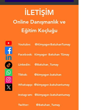
İLETİŞİM
Online Danışmanlık ve
Eğitim Koçluğu
Youtube:
@KimyagerBatuhanTumay
Facebook:
Kimyager Batuhan Tümay
Linkedin:
@Batuhan_Tumay
Tiktok:
@kimyager.batuhan
Whatsapp:
@kimyager.batuhantumay
Instagram:
@kimyager.batuhantumay
Twitter:
@Batuhan_Tumay