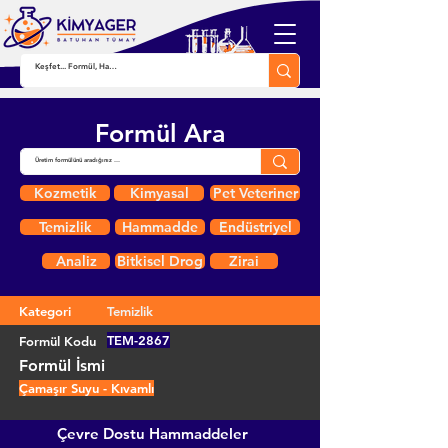
Formül Ara
Kozmetik
Kimyasal
Pet Veteriner
Temizlik
Hammadde
Endüstriyel
Analiz
Bitkisel Drog
Zirai
Kategori
Temizlik
TEM-2867
Formül Kodu
Formül İsmi
Çamaşır Suyu - Kıvamlı
Çevre Dostu Hammaddeler