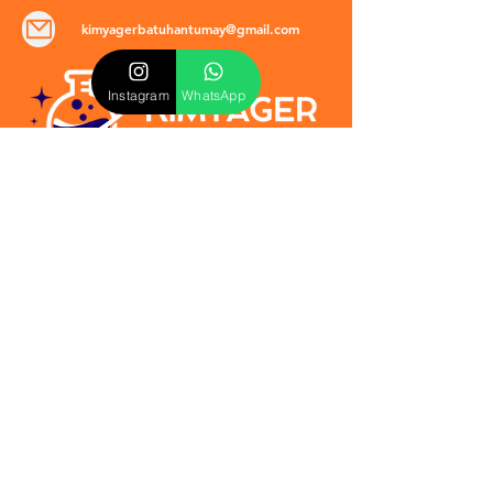
kimyagerbatuhantumay@gmail.com
Instagram
WhatsApp
POLİTİKALAR
​Mevzuat & Sözleşmeler
Mesafeli Satış Sözleşmesi
EULA Sözleşmesi
Kullanım Koşulları
İptal ve İade Politikası
Verilmeyen Hizmetler
Veri Güvenliği & KVKK