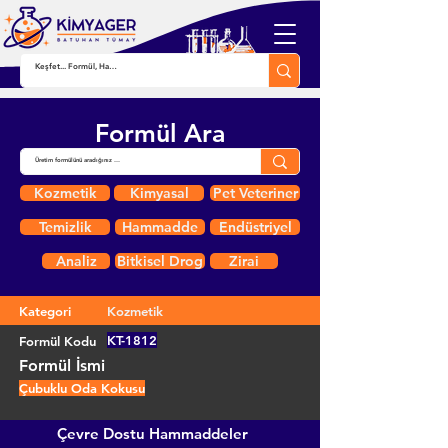
Formül Ara
Kozmetik
Kimyasal
Pet Veteriner
Temizlik
Hammadde
Endüstriyel
Analiz
Bitkisel Drog
Zirai
Kategori
Kozmetik
KT-1812
Formül Kodu
Formül İsmi
Çubuklu Oda Kokusu
Çevre Dostu Hammaddeler