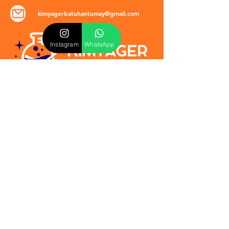
kimyagerbatuhantumay@gmail.com
Instagram
WhatsApp
POLİTİKALAR
​Mevzuat & Sözleşmeler
Mesafeli Satış Sözleşmesi
EULA Sözleşmesi
Kullanım Koşulları
İptal ve İade Politikası
Verilmeyen Hizmetler
Veri Güvenliği & KVKK