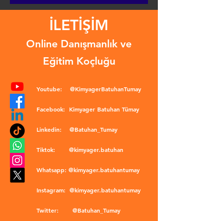
İLETİŞİM
Online Danışmanlık ve
Eğitim Koçluğu
Youtube:
@KimyagerBatuhanTumay
Facebook:
Kimyager Batuhan Tümay
Linkedin:
@Batuhan_Tumay
Tiktok:
@kimyager.batuhan
Whatsapp:
@kimyager.batuhantumay
Instagram:
@kimyager.batuhantumay
Twitter:
@Batuhan_Tumay