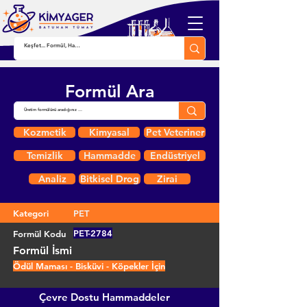
Formül Ara
Kozmetik
Kimyasal
Pet Veteriner
Temizlik
Hammadde
Endüstriyel
Analiz
Bitkisel Drog
Zirai
Kategori
PET
PET-2784
Formül Kodu
Formül İsmi
Ödül Maması - Bisküvi - Köpekler İçin
Çevre Dostu Hammaddeler