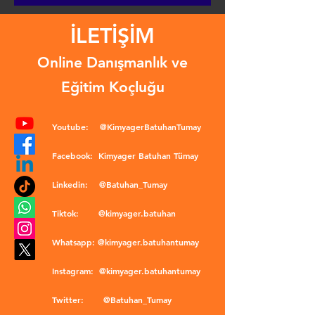
İLETİŞİM
Online Danışmanlık ve
Eğitim Koçluğu
Youtube:
@KimyagerBatuhanTumay
Facebook:
Kimyager Batuhan Tümay
Linkedin:
@Batuhan_Tumay
Tiktok:
@kimyager.batuhan
Whatsapp:
@kimyager.batuhantumay
Instagram:
@kimyager.batuhantumay
Twitter:
@Batuhan_Tumay