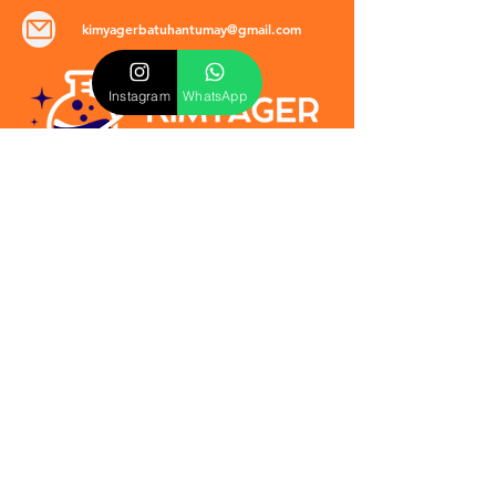
kimyagerbatuhantumay@gmail.com
Instagram
WhatsApp
POLİTİKALAR
​Mevzuat & Sözleşmeler
Mesafeli Satış Sözleşmesi
EULA Sözleşmesi
Kullanım Koşulları
İptal ve İade Politikası
Verilmeyen Hizmetler
Veri Güvenliği & KVKK