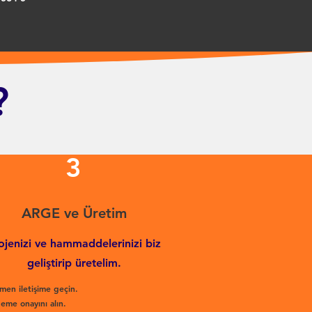
?
3
ARGE ve Üretim
ojenizi ve hammaddelerinizi biz
geliştirip üretelim.
men iletişime geçin.
eme onayını alın.