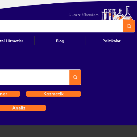
Quaere Chemiam
ital Hizmetler
Blog
Politikalar
iner
Kozmetik
Analiz