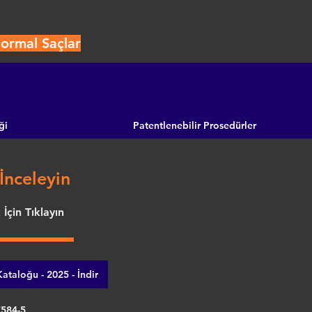
ormal Saçlar
ği
Patentlenebilir Prosedürler
İnceleyin
İçin Tıklayın
ataloğu - 2025 - İndir
7584-5