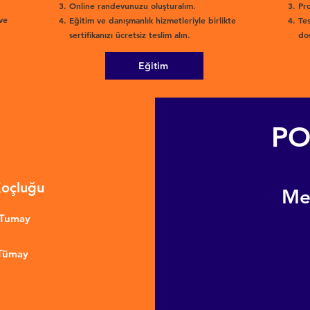
Online randevunuzu oluşturalım.
Pro
ve
Eğitim ve danışmanlık hizmetleriyle birlikte
Tes
sertifikanızı ücretsiz teslim alın.
dos
Eğitim
PO
Koçluğu
​M
nTumay
 Tümay