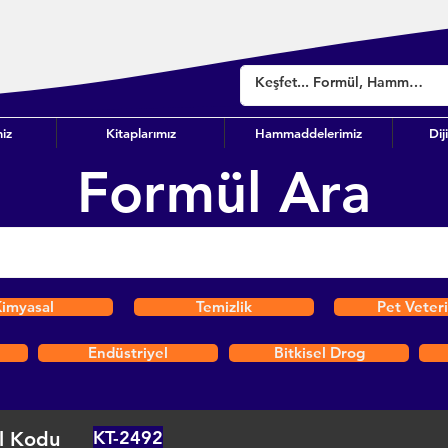
iz
Kitaplarımız
Hammaddelerimiz
Dij
Formül Ara
imyasal
Temizlik
Pet Veter
Endüstriyel
Bitkisel Drog
KT-2492
l Kodu