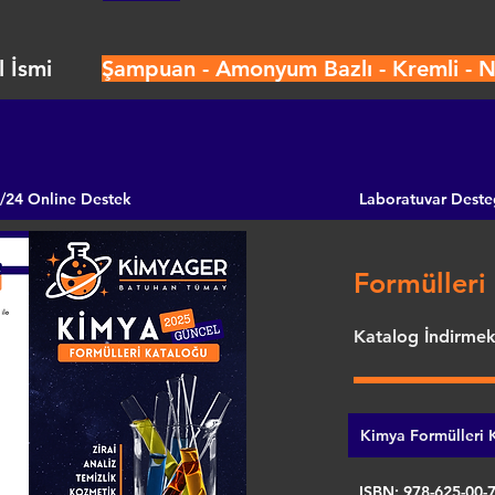
 İsmi
Şampuan - Amonyum Bazlı - Kremli - N
/24 Online Destek
Laboratuvar Deste
Formülleri 
Katalog İndirmek 
Kimya Formülleri K
ISBN: 978-625-00-