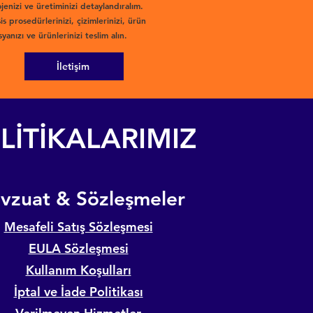
jenizi ve üretiminizi detaylandıralım.
is prosedürlerinizi, çizimlerinizi, ürün
yanızı ve ürünlerinizi teslim alın.
İletişim
LİTİKALARIMIZ
evzuat & Sözleşmeler
Mesafeli Satış Sözleşmesi
EULA Sözleşmesi
Kullanım Koşulları
İptal ve İade Politikası