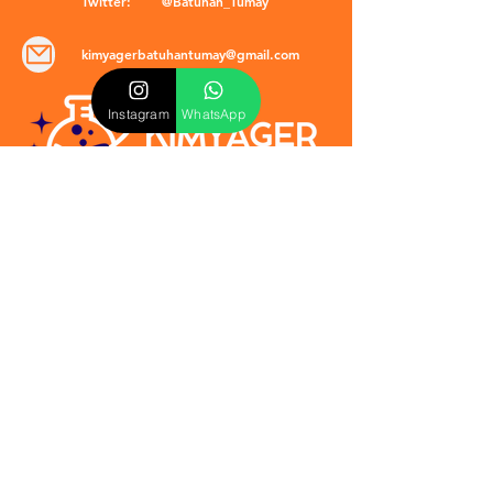
Twitter:
@Batuhan_Tumay
kimyagerbatuhantumay@gmail.com
Instagram
WhatsApp
POLİTİKALAR
​Mevzuat & Sözleşmeler
Mesafeli Satış Sözleşmesi
EULA Sözleşmesi
Kullanım Koşulları
İptal ve İade Politikası
Verilmeyen Hizmetler