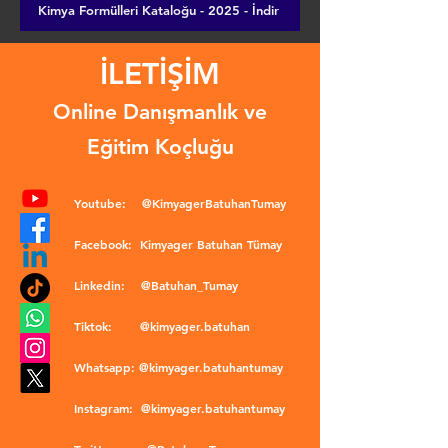
Kimya Formülleri Kataloğu - 2025 - İndir
İLETİŞİM
Online Danışmanlık ve
Eğitim Koçluğu
Youtube:
@KimyagerBatuhanTumay
Facebook:
Kimyager Batuhan Tümay
Linkedin:
@Batuhan_Tumay
Tiktok:
@kimyager.batuhan
Whatsapp:
@kimyager.batuhantumay
Instagram:
@kimyager.batuhantumay