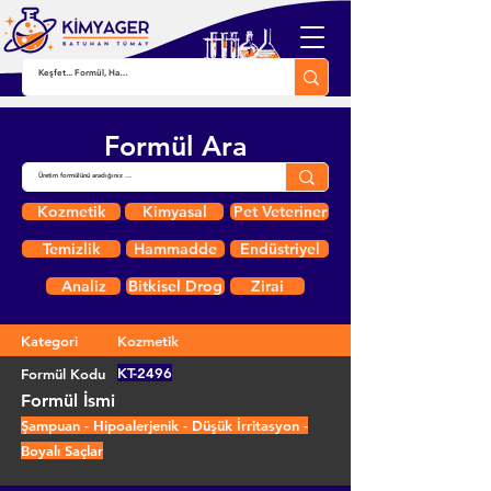
Formül Ara
Kozmetik
Kimyasal
Pet Veteriner
Temizlik
Hammadde
Endüstriyel
Analiz
Bitkisel Drog
Zirai
Kategori
Kozmetik
KT-2496
Formül Kodu
Formül İsmi
Şampuan - Hipoalerjenik - Düşük İrritasyon -
Boyalı Saçlar