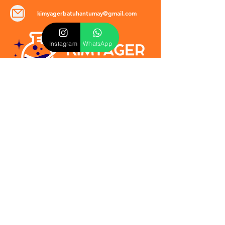
kimyagerbatuhantumay@gmail.com
Instagram
WhatsApp
POLİTİKALAR
​Mevzuat & Sözleşmeler
Mesafeli Satış Sözleşmesi
EULA Sözleşmesi
Kullanım Koşulları
İptal ve İade Politikası
Verilmeyen Hizmetler
Veri Güvenliği & KVKK