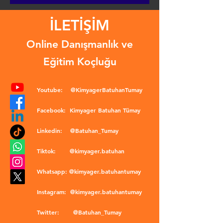
İLETİŞİM
Online Danışmanlık ve
Eğitim Koçluğu
Youtube:
@KimyagerBatuhanTumay
Facebook:
Kimyager Batuhan Tümay
Linkedin:
@Batuhan_Tumay
Tiktok:
@kimyager.batuhan
Whatsapp:
@kimyager.batuhantumay
Instagram:
@kimyager.batuhantumay
Twitter:
@Batuhan_Tumay