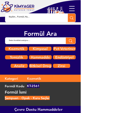
Formül Ara
Kozmetik
Kimyasal
Pet Veteriner
Temizlik
Hammadde
Endüstriyel
Analiz
Bitkisel Drog
Zirai
Kategori
Kozmetik
KT-2561
Formül Kodu
Formül İsmi
Şampuan - Opak - Kuru Saçlar
Çevre Dostu Hammaddeler