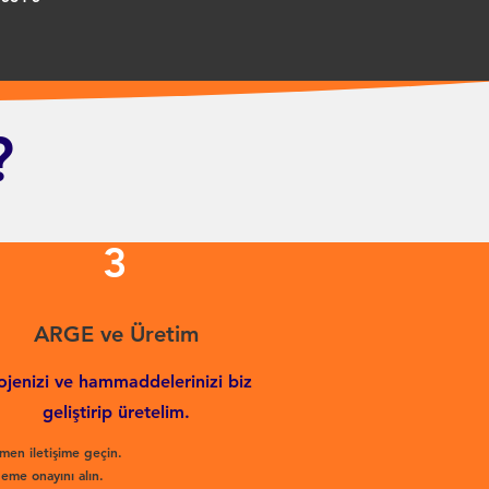
?
3
ARGE ve Üretim
ojenizi ve hammaddelerinizi biz
geliştirip üretelim.
men iletişime geçin.
eme onayını alın.