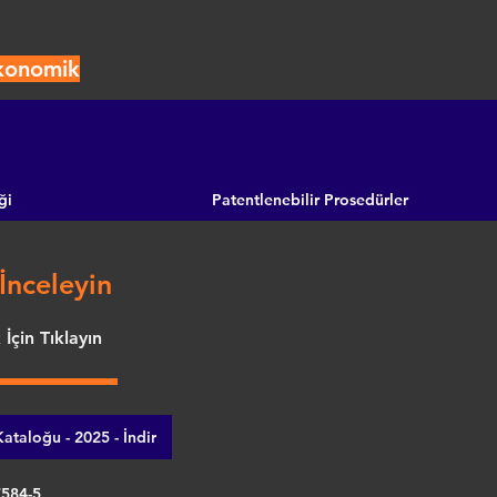
Ekonomik
ği
Patentlenebilir Prosedürler
İnceleyin
İçin Tıklayın
ataloğu - 2025 - İndir
7584-5