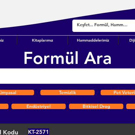
iz
Kitaplarımız
Hammaddelerimiz
Dij
Formül Ara
imyasal
Temizlik
Pet Veter
Endüstriyel
Bitkisel Drog
KT-2571
l Kodu