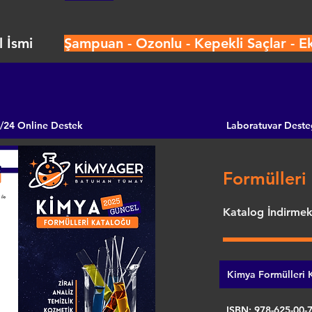
 İsmi
Şampuan - Ozonlu - Kepekli Saçlar - 
/24 Online Destek
Laboratuvar Deste
Formülleri 
Katalog İndirmek 
Kimya Formülleri K
ISBN: 978-625-00-