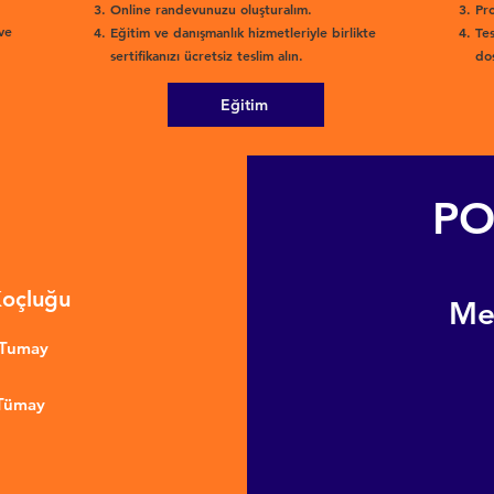
Online randevunuzu oluşturalım.
Pro
ve
Eğitim ve danışmanlık hizmetleriyle birlikte
Tes
sertifikanızı ücretsiz teslim alın.
dos
Eğitim
PO
Koçluğu
​M
nTumay
 Tümay