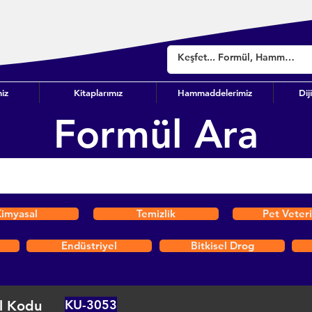
iz
Kitaplarımız
Hammaddelerimiz
Dij
Formül Ara
imyasal
Temizlik
Pet Veter
Endüstriyel
Bitkisel Drog
KU-3053
l Kodu