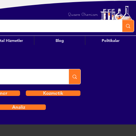
Quaere Chemiam
ital Hizmetler
Blog
Politikalar
iner
Kozmetik
Analiz