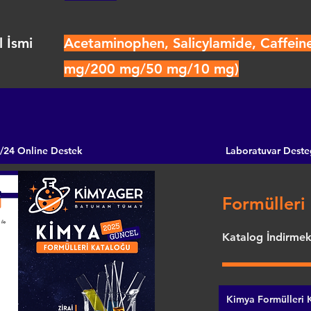
 İsmi
Acetaminophen, Salicylamide, Caffeine
mg/200 mg/50 mg/10 mg)
/24 Online Destek
Laboratuvar Deste
Formülleri 
Katalog İndirmek 
Kimya Formülleri K