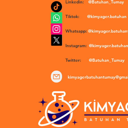
Linkedin:
@Batuhan_Tumay
Tiktok:
@kimyager.batuhan
Whatsapp:
@kimyager.batuha
Instagram:
@kimyager.batuha
Twitter:
@Batuhan_Tumay
kimyagerbatuhantumay@gmai