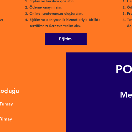
Eğitim ve kurslara göz atın.
He
Ödeme onayını alın.
Öd
Online randevunuzu oluşturalım.
Pro
ve
Eğitim ve danışmanlık hizmetleriyle birlikte
Tes
sertifikanızı ücretsiz teslim alın.
dos
Eğitim
PO
Koçluğu
​M
nTumay
 Tümay