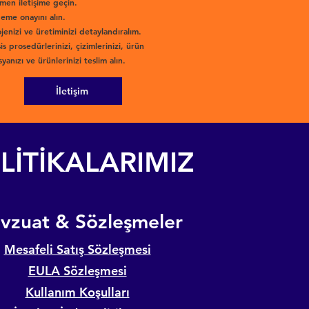
men iletişime geçin.
eme onayını alın.
jenizi ve üretiminizi detaylandıralım.
is prosedürlerinizi, çizimlerinizi, ürün
yanızı ve ürünlerinizi teslim alın.
İletişim
LİTİKALARIMIZ
evzuat & Sözleşmeler
Mesafeli Satış Sözleşmesi
EULA Sözleşmesi
Kullanım Koşulları