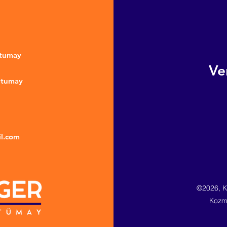
ntumay
Ve
ntumay
l.com
©2026, Ki
Kozme