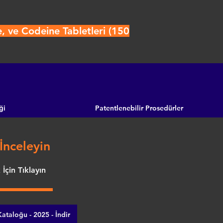
, ve Codeine Tabletleri (150
ği
Patentlenebilir Prosedürler
İnceleyin
İçin Tıklayın
ataloğu - 2025 - İndir