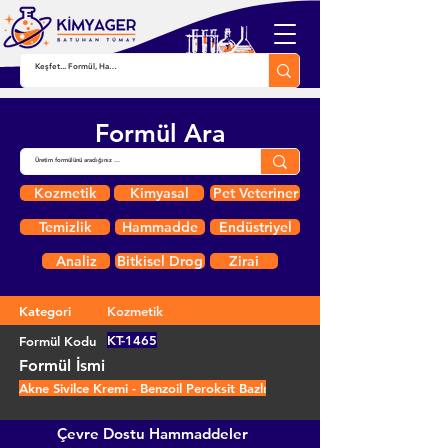
Formül Ara
Kozmetik
Kimyasal
Pet Veteriner
Temizlik
Hammadde
Endüstriyel
Analiz
Bitkisel Drog
Zirai
Kategori
Kozmetik
KT-1465
Formül Kodu
Formül İsmi
Akne Sivilce Kremi - Benzoil Peroksit Bazlı
Çevre Dostu Hammaddeler