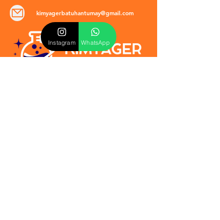
kimyagerbatuhantumay@gmail.com
Instagram
WhatsApp
POLİTİKALAR
​Mevzuat & Sözleşmeler
Mesafeli Satış Sözleşmesi
EULA Sözleşmesi
Kullanım Koşulları
İptal ve İade Politikası
Verilmeyen Hizmetler
Veri Güvenliği & KVKK