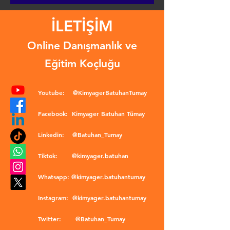
İLETİŞİM
Online Danışmanlık ve
Eğitim Koçluğu
Youtube:
@KimyagerBatuhanTumay
Facebook:
Kimyager Batuhan Tümay
Linkedin:
@Batuhan_Tumay
Tiktok:
@kimyager.batuhan
Whatsapp:
@kimyager.batuhantumay
Instagram:
@kimyager.batuhantumay
Twitter:
@Batuhan_Tumay