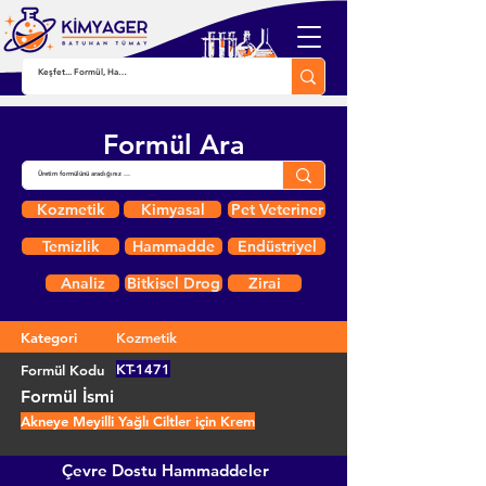
Formül Ara
Kozmetik
Kimyasal
Pet Veteriner
Temizlik
Hammadde
Endüstriyel
Analiz
Bitkisel Drog
Zirai
Kategori
Kozmetik
KT-1471
Formül Kodu
Formül İsmi
Akneye Meyilli Yağlı Ciltler için Krem
Çevre Dostu Hammaddeler