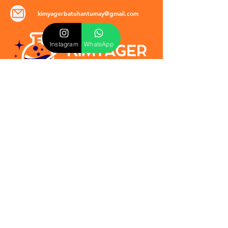
kimyagerbatuhantumay@gmail.com
Instagram
WhatsApp
POLİTİKALAR
​Mevzuat & Sözleşmeler
Mesafeli Satış Sözleşmesi
EULA Sözleşmesi
Kullanım Koşulları
İptal ve İade Politikası
Verilmeyen Hizmetler
Veri Güvenliği & KVKK