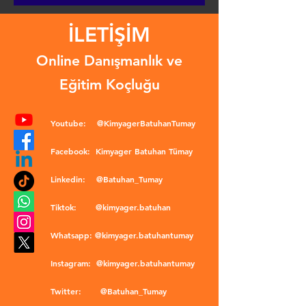
İLETİŞİM
Online Danışmanlık ve
Eğitim Koçluğu
Youtube:
@KimyagerBatuhanTumay
Facebook:
Kimyager Batuhan Tümay
Linkedin:
@Batuhan_Tumay
Tiktok:
@kimyager.batuhan
Whatsapp:
@kimyager.batuhantumay
Instagram:
@kimyager.batuhantumay
Twitter:
@Batuhan_Tumay