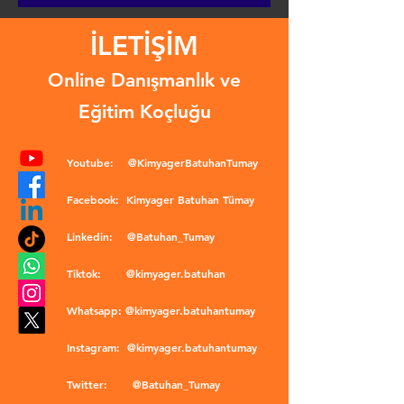
İLETİŞİM
Online Danışmanlık ve
Eğitim Koçluğu
Youtube:
@KimyagerBatuhanTumay
Facebook:
Kimyager Batuhan Tümay
Linkedin:
@Batuhan_Tumay
Tiktok:
@kimyager.batuhan
Whatsapp:
@kimyager.batuhantumay
Instagram:
@kimyager.batuhantumay
Twitter:
@Batuhan_Tumay