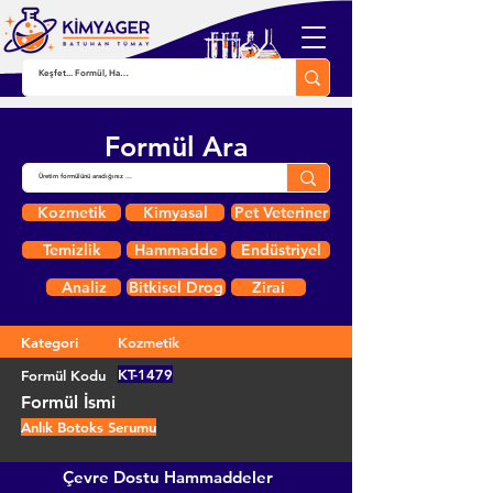
Formül Ara
Kozmetik
Kimyasal
Pet Veteriner
Temizlik
Hammadde
Endüstriyel
Analiz
Bitkisel Drog
Zirai
Kategori
Kozmetik
KT-1479
Formül Kodu
Formül İsmi
Anlık Botoks Serumu
Çevre Dostu Hammaddeler