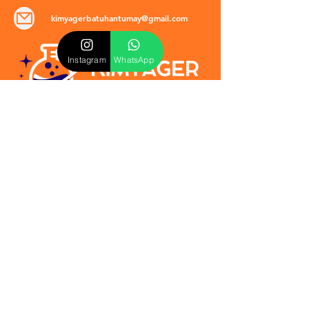
kimyagerbatuhantumay@gmail.com
Instagram
WhatsApp
POLİTİKALAR
​Mevzuat & Sözleşmeler
Mesafeli Satış Sözleşmesi
EULA Sözleşmesi
Kullanım Koşulları
İptal ve İade Politikası
Verilmeyen Hizmetler
Veri Güvenliği & KVKK