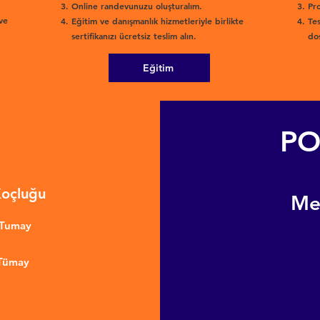
Online randevunuzu oluşturalım.
Pro
ve
Eğitim ve danışmanlık hizmetleriyle birlikte
Tes
sertifikanızı ücretsiz teslim alın.
dos
Eğitim
PO
Koçluğu
​M
nTumay
 Tümay