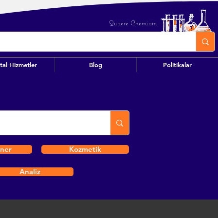
Quaere Chemiam
ital Hizmetler
Blog
Politikalar
iner
Kozmetik
Analiz