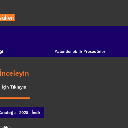
ülleri
ği
Patentlenebilir Prosedürler
İnceleyin
İçin Tıklayın
ataloğu - 2025 - İndir
7584-5