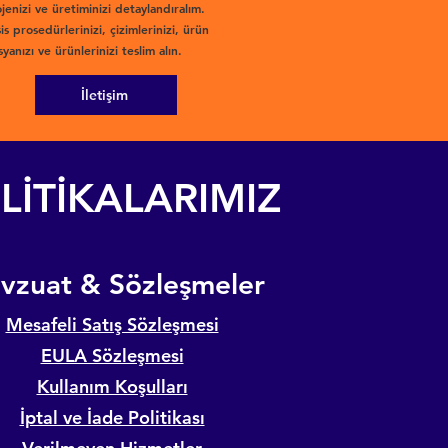
jenizi ve üretiminizi detaylandıralım.
is prosedürlerinizi, çizimlerinizi, ürün
yanızı ve ürünlerinizi teslim alın.
İletişim
LİTİKALARIMIZ
evzuat & Sözleşmeler
Mesafeli Satış Sözleşmesi
EULA Sözleşmesi
Kullanım Koşulları
İptal ve İade Politikası