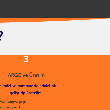
?
3
ARGE ve Üretim
ojenizi ve hammaddelerinizi biz
geliştirip üretelim.
men iletişime geçin.
eme onayını alın.