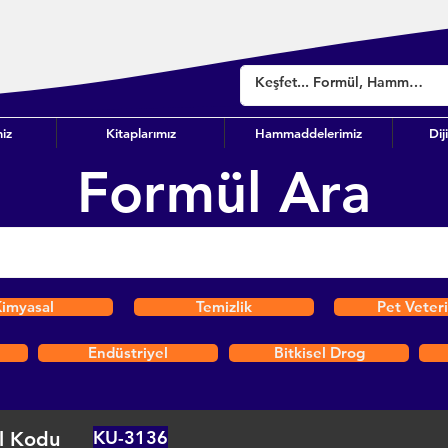
iz
Kitaplarımız
Hammaddelerimiz
Dij
Formül Ara
imyasal
Temizlik
Pet Veter
Endüstriyel
Bitkisel Drog
KU-3136
l Kodu